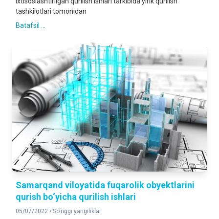
Ixtisoslashtirilgan qurilish ishlari tarkibida yirik qurilish
tashkilotlari tomonidan
Batafsil ...
Samarqand viloyatida fuqarolik obyektlarini
qurish bo‘yicha qurilish ishlari
05/07/2022 •
So‘nggi yangiliklar