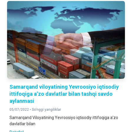
Samarqand viloyatining Yevroosiyo iqtisodiy
ittifoqiga a’zo davlatlar bilan tashqi savdo
aylanmasi
05/07/2022 •
So‘nggi yangiliklar
Samarqand Viloyatining Yevroosiyo iqtisodiy ittifoqiga a’zo
davlatlar bilan