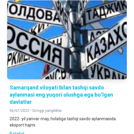
Samarqand viloyati bilan tashqi savdo
aylanmasi eng yuqori ulushga ega boʻlgan
davlatlar
06/07/2022 •
So‘nggi yangiliklar
2022- yil yanvar-may, holatiga tashqi savdo aylanmasida
eksport hajmi
Batafsil ...