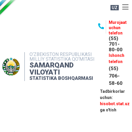
UZ
BOSHQARMA HAQIDA
Murojaat
uchun
OCHIQ MA'LUMOTLAR
telefon
(55)
NASHRLAR
701-
80-00
INTERAKTIV XIZMATLAR
O‘ZBEKISTON RESPUBLIKASI
Ishonch
MILLIY STATISTIKA QO‘MITASI
MATBUOT XIZMATI
telefon
SAMARQAND
(55)
MUROJAATLAR
VILOYATI
706-
STATISTIKA BOSHQARMASI
KONTAKTLAR
58-60
Tadbirkorlar
uchun:
hisobot.stat.uz
ga o'tish