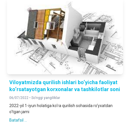
Viloyatmizda qurilish ishlari bo‘yicha faoliyat
ko‘rsatayotgan korxonalar va tashkilotlar soni
06/07/2022 •
So‘nggi yangiliklar
2022-yil 1-iyun holatiga ko‘ra qurilish sohasida ro‘yxatdan
o‘tgan jami
Batafsil ...