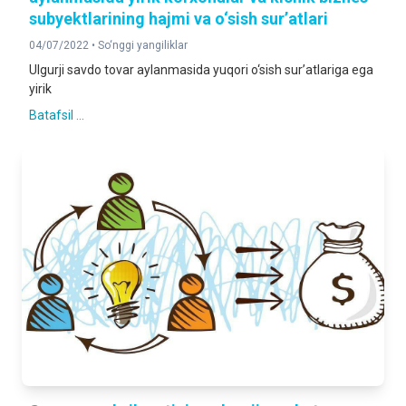
subyektlarining hajmi va o‘sish sur’atlari
04/07/2022 •
So‘nggi yangiliklar
Ulgurji savdo tovar aylanmasida yuqori o‘sish sur’atlariga ega
yirik
Batafsil ...