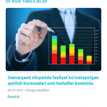
SO‘NGGI YANGILIKLAR
Samarqand viloyatida faoliyat ko‘rsatayotgan
qurilish korxonalari soni hududlar kesimida
06/07/2022 •
So‘nggi yangiliklar
Batafsil ...