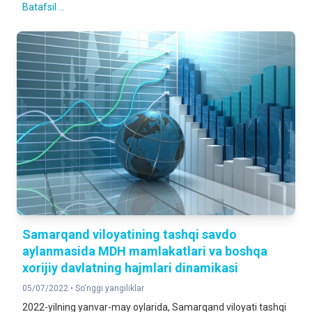
Batafsil ...
Samarqand viloyatining tashqi savdo
aylanmasida MDH mamlakatlari va boshqa
xorijiy davlatning hajmlari dinamikasi
05/07/2022 •
So‘nggi yangiliklar
2022-yilning yanvar-may oylarida, Samarqand viloyati tashqi