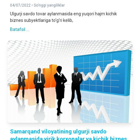
04/07/2022 •
So‘nggi yangiliklar
Ulgurji savdo tovar aylanmasida eng yuqori hajm kichik
biznes subyektlariga to‘g‘ri kelib,
Batafsil ...
Samarqand viloyatining ulgurji savdo
aylanmasida yirik korxonalar va kichik biznes