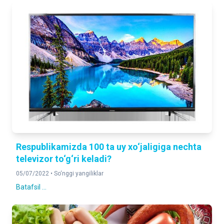
Respublikamizda 100 ta uy xo‘jaligiga nechta
televizor to‘g‘ri keladi?
05/07/2022 •
So‘nggi yangiliklar
Batafsil ...