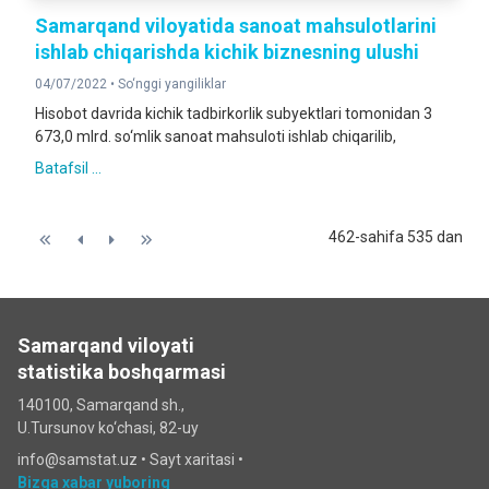
Samarqand viloyatida sanoat mahsulotlarini
ishlab chiqarishda kichik biznesning ulushi
04/07/2022 •
So‘nggi yangiliklar
Hisobot davrida kichik tadbirkorlik subyektlari tomonidan 3
673,0 mlrd. so‘mlik sanoat mahsuloti ishlab chiqarilib,
Batafsil ...
462-sahifa 535 dan
Samarqand viloyati
statistika boshqarmasi
140100, Samarqand sh.,
U.Tursunov ko‘chаsi, 82-uy
info@samstat.uz
•
Sayt xaritasi
•
Bizga xabar yuboring