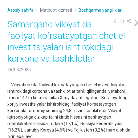
Asosiy sahifa
Matbuot xizmati
Boshqarma yangiliklari
Samarqand viloyatida
faoliyat koʻrsatayotgan chet el
investitsiyalari ishtirokidagi
korxona va tashkilotlar
15/04/2025
Viloyatimizda faoliyat ko‘rsatayotgan chet el investitsiyalari
ishtirokidagi korxona va tashkilotlar tahlil qilinganda, yetakchi
o‘rinni 147 ta korxona bilan Xitoy davlati egalladi. Bu viloyatdagi
xorijiy investitsiyalar ishtirokidagi faoliyat ko‘rsatayotgan
korxonalar umumiy sonining 24,8 foizini tashkil etdi. Viloyat
iqtisodiyotiga o‘z kapitalini kiritib hissasini qo‘shaytgan
mamlakatlar orasida Turkiya (17,1%), Rossiya Federatsiyasi
(16,2%), Janubiy Koreya (4,6%) va Tojikiston (3,2%) ham alohida
o‘rin egallaydi.