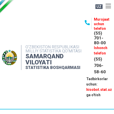
UZ
BOSHQARMA HAQIDA
Murojaat
uchun
OCHIQ MA'LUMOTLAR
telefon
(55)
NASHRLAR
701-
80-00
INTERAKTIV XIZMATLAR
O‘ZBEKISTON RESPUBLIKASI
Ishonch
MILLIY STATISTIKA QO‘MITASI
MATBUOT XIZMATI
telefon
SAMARQAND
(55)
MUROJAATLAR
VILOYATI
706-
STATISTIKA BOSHQARMASI
KONTAKTLAR
58-60
Tadbirkorlar
uchun:
hisobot.stat.uz
ga o'tish