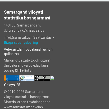
Samarqand viloyati
statistika boshqarmasi
140100, Samarqand sh.,
U.Tursunov ko‘chаsi, 82-uy
info@samstat.uz
•
Sayt xaritasi
•
Bizga xabar yuboring
Veb-saytdan foydalanish uchun
qo‘llanma
Ma'lumotda xato topdingizmi?
Uni belgilang va quyidagilarni
bosing
Ctrl + Enter
Onlayn: 25
© 2010-2026 Samarqand
viloyati statistika boshqarmasi
Materiallardan foydalanganda
www.samstat.uz havolani