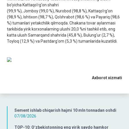
bo‘yicha Kattaqo‘rg‘on shahri
(99,9 %), Jomboy (99,0 %), Nurobod (98,8 %), Kattaqo‘rg‘on
(98,9 %), Ishtixon (98,7 %), Qo‘shrabot (98,6 %) va Payariq (98,6
%) tumanlari yetakchilik qilmoqda. Chakana tovar aylanmasi
tarkibida yirik korxonalarning ulushi 20,0 %ni tashkil etib, eng
katta ulush Samarqand shahrida (45,8 %), Bulung‘ur (2,7 %),
Toyloq (12,9 %) va Pastdarg‘om (5,3 %) tumanlarida kuzatildi.
Axborot xizmati
Sement ishlab chiqarish hajmi 10 mln tonnadan oshdi
07/08/2026
TOP-10: Oʻzbekistonning eng yirik savdo hamkor