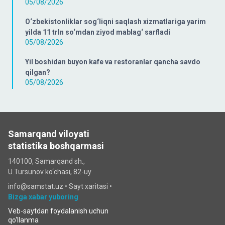
05/08/2026
O‘zbekistonliklar sog‘liqni saqlash xizmatlariga yarim
yilda 11 trln so‘mdan ziyod mablag‘ sarfladi
05/08/2026
Yil boshidan buyon kafe va restoranlar qancha savdo
qilgan?
05/08/2026
Samarqand viloyati
statistika boshqarmasi
140100, Samarqand sh.,
U.Tursunov ko‘chаsi, 82-uy
info@samstat.uz
•
Sayt xaritasi
•
Bizga xabar yuboring
Veb-saytdan foydalanish uchun
qo‘llanma