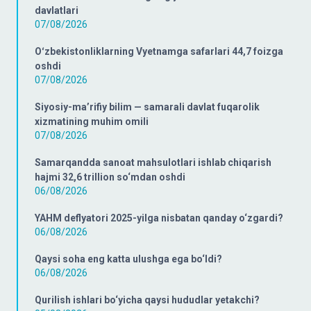
davlatlari
07/08/2026
Oʻzbekistonliklarning Vyetnamga safarlari 44,7 foizga
oshdi
07/08/2026
Siyosiy-ma’rifiy bilim — samarali davlat fuqarolik
xizmatining muhim omili
07/08/2026
Samarqandda sanoat mahsulotlari ishlab chiqarish
hajmi 32,6 trillion so‘mdan oshdi
06/08/2026
YAHM deflyatori 2025-yilga nisbatan qanday o‘zgardi?
06/08/2026
Qaysi soha eng katta ulushga ega bo‘ldi?
06/08/2026
Qurilish ishlari bo‘yicha qaysi hududlar yetakchi?