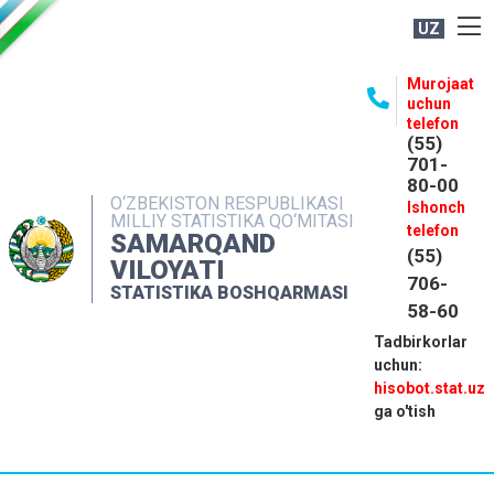
UZ
BOSHQARMA HAQIDA
Murojaat
uchun
OCHIQ MA'LUMOTLAR
telefon
(55)
NASHRLAR
701-
80-00
INTERAKTIV XIZMATLAR
O‘ZBEKISTON RESPUBLIKASI
Ishonch
MILLIY STATISTIKA QO‘MITASI
MATBUOT XIZMATI
telefon
SAMARQAND
(55)
MUROJAATLAR
VILOYATI
706-
STATISTIKA BOSHQARMASI
KONTAKTLAR
58-60
Tadbirkorlar
uchun:
hisobot.stat.uz
ga o'tish