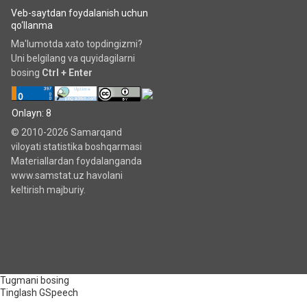
Veb-saytdan foydalanish uchun
qo‘llanma
Ma'lumotda xato topdingizmi?
Uni belgilang va quyidagilarni
bosing
Ctrl + Enter
Onlayn: 8
© 2010-2026 Samarqand
viloyati statistika boshqarmasi
Materiallardan foydalanganda
www.samstat.uz havolani
keltirish majburiy.
Tugmani bosing
Tinglash
GSpeech