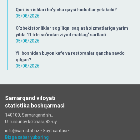
Qurilish ishlari bo‘yicha qaysi hududlar yetakchi?
05/08/2026
O‘zbekistonliklar sog‘liqni saqlash xizmatlariga yarim
yilda 11 trln so‘mdan ziyod mablag‘ sarfladi
05/08/2026
Yil boshidan buyon kafe va restoranlar qancha savdo
qilgan?
05/08/2026
Samarqand viloyati
statistika boshqarmasi
140100, Samarqand sh.,
U.Tursunov ko‘chаsi, 82-uy
info@samstat.uz
•
Sayt xaritasi
•
Bizga xabar yuboring