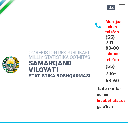
UZ
BOSHQARMA HAQIDA
Murojaat
uchun
OCHIQ MA'LUMOTLAR
telefon
(55)
NASHRLAR
701-
80-00
INTERAKTIV XIZMATLAR
O‘ZBEKISTON RESPUBLIKASI
Ishonch
MILLIY STATISTIKA QO‘MITASI
MATBUOT XIZMATI
telefon
SAMARQAND
(55)
MUROJAATLAR
VILOYATI
706-
STATISTIKA BOSHQARMASI
KONTAKTLAR
58-60
Tadbirkorlar
uchun:
hisobot.stat.uz
ga o'tish