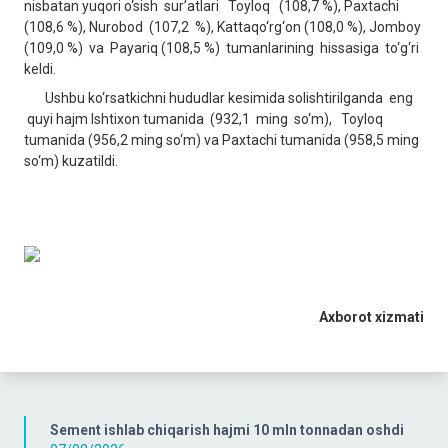
nisbatan yuqori o‘sish sur’atlari Toyloq (108,7 %), Paxtachi
(108,6 %), Nurobod (107,2 %), Kattaqo‘rg‘on (108,0 %), Jomboy
(109,0 %) va Payariq (108,5 %) tumanlarining hissasiga to‘g‘ri
keldi.
Ushbu ko‘rsatkichni hududlar kesimida solishtirilganda eng
quyi hajm Ishtixon tumanida (932,1 ming so‘m), Toyloq
tumanida (956,2 ming so‘m) va Paxtachi tumanida (958,5 ming
so‘m) kuzatildi.
Axborot xizmati
Sement ishlab chiqarish hajmi 10 mln tonnadan oshdi