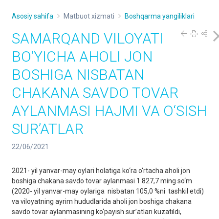
Asosiy sahifa
Matbuot xizmati
Boshqarma yangiliklari
SAMARQAND VILOYATI
BO‘YICHA AHOLI JON
BOSHIGA NISBATAN
CHAKANA SAVDO TOVAR
AYLANMASI HAJMI VA O‘SISH
SUR’ATLAR
22/06/2021
2021- yil yanvar-may oylari holatiga ko‘ra o‘rtacha aholi jon
boshiga chakana savdo tovar aylanmasi 1 827,7 ming so‘m
(2020- yil yanvar-may oylariga nisbatan 105,0 %ni tashkil etdi)
va viloyatning ayrim hududlarida aholi jon boshiga chakana
savdo tovar aylanmasining ko‘payish sur’atlari kuzatildi,