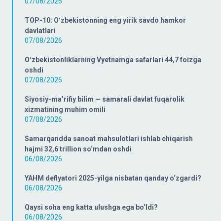
07/08/2026
TOP-10: Oʻzbekistonning eng yirik savdo hamkor
davlatlari
07/08/2026
Oʻzbekistonliklarning Vyetnamga safarlari 44,7 foizga
oshdi
07/08/2026
Siyosiy-ma’rifiy bilim — samarali davlat fuqarolik
xizmatining muhim omili
07/08/2026
Samarqandda sanoat mahsulotlari ishlab chiqarish
hajmi 32,6 trillion so‘mdan oshdi
06/08/2026
YAHM deflyatori 2025-yilga nisbatan qanday o‘zgardi?
06/08/2026
Qaysi soha eng katta ulushga ega bo‘ldi?
06/08/2026