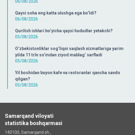
06/08/2026
Qaysi soha eng katta ulushga ega bo‘ldi?
06/08/2026
Qurilish ishlari bo‘yicha qaysi hududlar yetakchi?
05/08/2026
O‘zbekistonliklar sog‘liqni saqlash xizmatlariga yarim
yilda 11 trln so‘mdan ziyod mablag‘ sarfladi
05/08/2026
Yil boshidan buyon kafe va restoranlar qancha savdo
qilgan?
05/08/2026
Samarqand viloyati
statistika boshqarmasi
140100, Samarqand sh.,