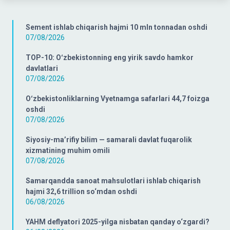
Sement ishlab chiqarish hajmi 10 mln tonnadan oshdi
07/08/2026
TOP-10: Oʻzbekistonning eng yirik savdo hamkor
davlatlari
07/08/2026
Oʻzbekistonliklarning Vyetnamga safarlari 44,7 foizga
oshdi
07/08/2026
Siyosiy-ma’rifiy bilim — samarali davlat fuqarolik
xizmatining muhim omili
07/08/2026
Samarqandda sanoat mahsulotlari ishlab chiqarish
hajmi 32,6 trillion so‘mdan oshdi
06/08/2026
YAHM deflyatori 2025-yilga nisbatan qanday o‘zgardi?