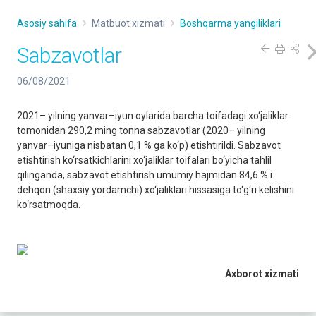
Asosiy sahifa
Matbuot xizmati
Boshqarma yangiliklari
Sabzavotlar
06/08/2021
2021– yilning yanvar–iyun oylarida barcha toifadagi xo‘jaliklar
tomonidan 290,2 ming tonna sabzavotlar (2020– yilning
yanvar–iyuniga nisbatan 0,1 % ga ko‘p) etishtirildi. Sabzavot
etishtirish ko‘rsatkichlarini xo‘jaliklar toifalari bo‘yicha tahlil
qilinganda, sabzavot etishtirish umumiy hajmidan 84,6 % i
dehqon (shaxsiy yordamchi) xo‘jaliklari hissasiga to‘g‘ri kelishini
ko‘rsatmoqda.
Axborot xizmati