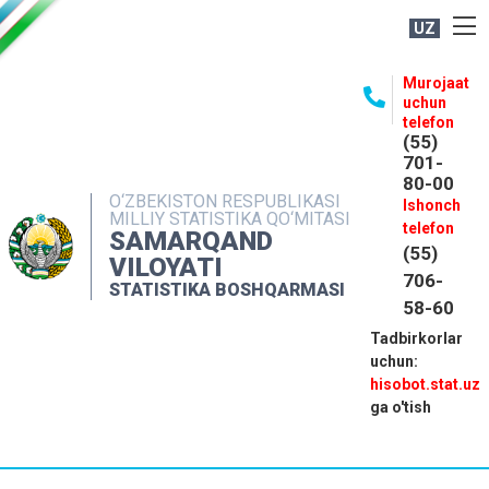
UZ
BOSHQARMA HAQIDA
Murojaat
uchun
OCHIQ MA'LUMOTLAR
telefon
(55)
NASHRLAR
701-
80-00
INTERAKTIV XIZMATLAR
O‘ZBEKISTON RESPUBLIKASI
Ishonch
MILLIY STATISTIKA QO‘MITASI
MATBUOT XIZMATI
telefon
SAMARQAND
(55)
MUROJAATLAR
VILOYATI
706-
STATISTIKA BOSHQARMASI
KONTAKTLAR
58-60
Tadbirkorlar
uchun:
hisobot.stat.uz
ga o'tish