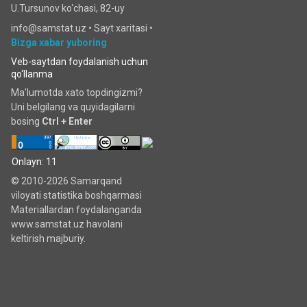
U.Tursunov ko‘chаsi, 82-uy
info@samstat.uz
•
Sayt xaritasi
•
Bizga xabar yuboring
Veb-saytdan foydalanish uchun
qo‘llanma
Ma'lumotda xato topdingizmi?
Uni belgilang va quyidagilarni
bosing
Ctrl + Enter
Onlayn: 11
© 2010-2026 Samarqand
viloyati statistika boshqarmasi
Materiallardan foydalanganda
www.samstat.uz havolani
keltirish majburiy.