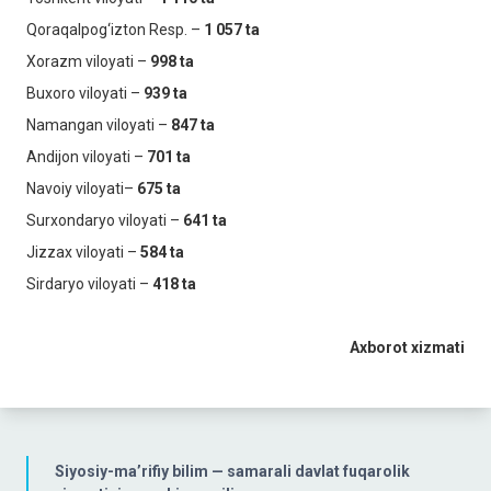
Qoraqalpog‘izton Resp. –
1 057 ta
Xorazm viloyati –
998 ta
Buxoro viloyati –
939
ta
Namangan viloyati –
847 ta
Andijon viloyati –
701 ta
Navoiy viloyati–
675 ta
Surxondaryo viloyati –
641 ta
Jizzax viloyati –
584 ta
Sirdaryo viloyati –
418 ta
Axborot xizmati
Siyosiy-ma’rifiy bilim — samarali davlat fuqarolik