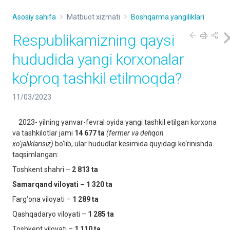
Asosiy sahifa
Matbuot xizmati
Boshqarma yangiliklari
Respublikamizning qaysi
hududida yangi korxonalar
ko‘proq tashkil etilmoqda?
11/03/2023
2023- yilning yanvar-fevral oyida yangi tashkil etilgan korxona
va tashkilotlar jami
14 677
ta
(fermer va dehqon
xo‘jaliklarisiz)
bo‘lib, ular hududlar kesimida quyidagi ko‘rinishda
taqsimlangan:
Toshkent shahri –
2 813 ta
Samarqand viloyati – 1 320 ta
Farg‘ona viloyati –
1 289 ta
Qashqadaryo viloyati –
1 285 ta
Toshkent viloyati –
1 110 ta