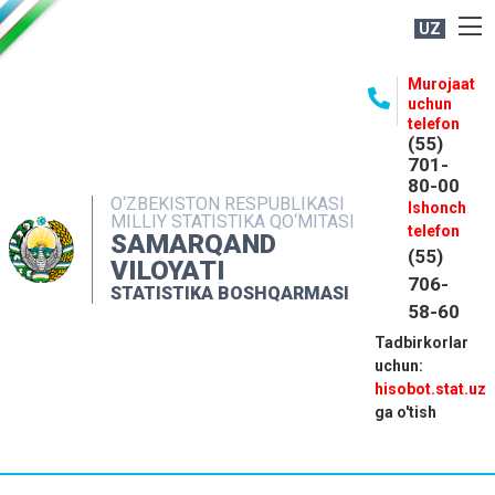
UZ
BOSHQARMA HAQIDA
Murojaat
uchun
OCHIQ MA'LUMOTLAR
telefon
(55)
NASHRLAR
701-
80-00
INTERAKTIV XIZMATLAR
O‘ZBEKISTON RESPUBLIKASI
Ishonch
MILLIY STATISTIKA QO‘MITASI
MATBUOT XIZMATI
telefon
SAMARQAND
(55)
MUROJAATLAR
VILOYATI
706-
STATISTIKA BOSHQARMASI
KONTAKTLAR
58-60
Tadbirkorlar
uchun:
hisobot.stat.uz
ga o'tish