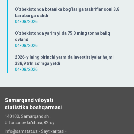
O‘zbekistonda botanika bog‘lariga tashriflar soni 3,8
barobarga oshdi
04/08/2026
O‘zbekistonda yarim yilda 75,3 ming tonna baliq
ovlandi
04/08/2026
2026-yilning birinchi yarmida investitsiyalar hajmi
338,9 trln so‘mga yetdi
04/08/2026
Samarqand viloyati
statistika boshqarmasi
140100, Samarqand sh.,
U.Tursunov ko‘chаsi, 82-uy
info@samstat.uz
•
Sayt xaritasi
•