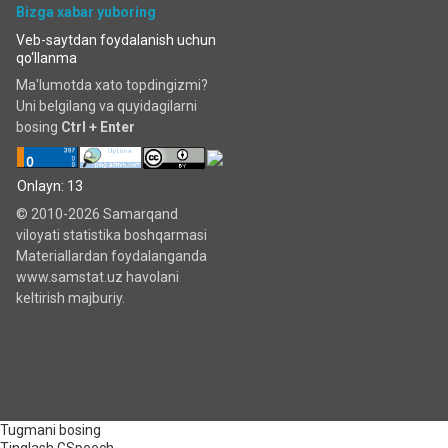
Bizga xabar yuboring
Veb-saytdan foydalanish uchun
qo‘llanma
Ma'lumotda xato topdingizmi?
Uni belgilang va quyidagilarni
bosing
Ctrl + Enter
Onlayn: 13
© 2010-2026 Samarqand
viloyati statistika boshqarmasi
Materiallardan foydalanganda
www.samstat.uz havolani
keltirish majburiy.
Tugmani bosing