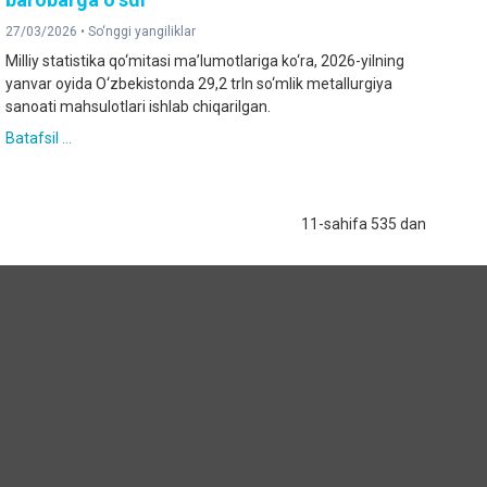
27/03/2026 •
So‘nggi yangiliklar
Milliy statistika qo‘mitasi ma’lumotlariga ko‘ra, 2026-yilning
yanvar oyida O‘zbekistonda 29,2 trln so‘mlik metallurgiya
sanoati mahsulotlari ishlab chiqarilgan.
Batafsil ...
11-sahifa 535 dan