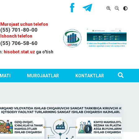
Murojaat uchun telefon
(55) 701-80-00
Ishonch telefon
(55) 706-58-60
n:
hisobot.stat.uz
ga o'tish
MATI
MUROJAATLAR
KONTAKTLAR