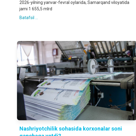
2026-yilning yanvar-fevral oylarida, Samarqand viloyatida
jami 1 655,5 mlrd
Batafsil ...
Nashriyotchilik sohasida korxonalar soni
qanchaga yetdi?