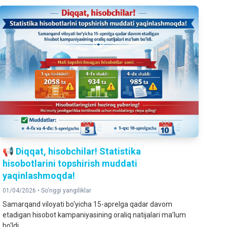
📢 Diqqat, hisobchilar! Statistika
hisobotlarini topshirish muddati
yaqinlashmoqda!
01/04/2026 •
So‘nggi yangiliklar
Samarqand viloyati bo‘yicha 15-aprelga qadar davom
etadigan hisobot kampaniyasining oraliq natijalari ma’lum
bo‘ldi.