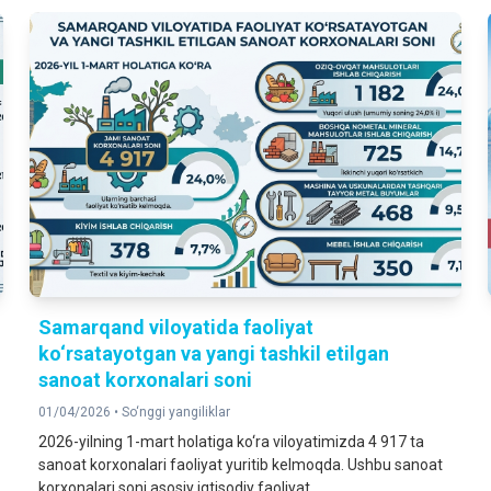
Samarqand viloyatida faoliyat
ko‘rsatayotgan va yangi tashkil etilgan
sanoat korxonalari soni
01/04/2026 •
So‘nggi yangiliklar
2026-yilning 1-mart holatiga ko‘ra viloyatimizda 4 917 ta
sanoat korxonalari faoliyat yuritib kelmoqda. Ushbu sanoat
korxonalari soni asosiy iqtisodiy faoliyat