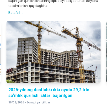
bajarilgan qurilish ishlarining iqtisodiy faoliyat turlari bo‘yicha
taqsimlanishi quyidagicha:
Batafsil ...
2026-yilning dastlabki ikki oyida 29,2 trln
so‘mlik qurilish ishlari bajarilgan
30/03/2026 •
So‘nggi yangiliklar