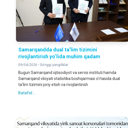
Samarqandda dual ta’lim tizimini
rivojlantirish yo‘lida muhim qadam
09/04/2026 •
So‘nggi yangiliklar
Bugun Samarqand iqtisodiyot va servis instituti hamda
Samarqand viloyati statistika boshqarmasi o‘rtasida dual
ta’lim tizimini joriy etish va rivojlantirish
Batafsil ...