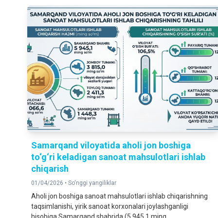
Samarqand viloyatida aholi jon boshiga
to‘g‘ri keladigan sanoat mahsulotlari ishlab
chiqarish
01/04/2026 •
So‘nggi yangiliklar
Aholi jon boshiga sanoat mahsulotlari ishlab chiqarishning
taqsimlanishi, yirik sanoat korxonalari joylashganligi
hisobiga Samarqand shahrida (5 945,1 ming