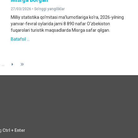
27/03/2026 •
So‘nggi yangiliklar
Milliy statistika qo‘mitasi ma’lumotlariga ko‘ra, 2026-yilning
yanvar-fevral oylarida jami 8 890 nafar O‘zbekiston
fuqarolari turistik maqsadlarda Misrga safar qilgan.
Batafsil ...
...
ng
Ctrl + Enter