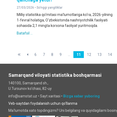
27/03/2026 •
So‘nggi yangiliklar
Milliy statistika qo‘mitasi ma’lumotlariga ko‘ra, 2026-yilning
1-fevral holatiga, O‘zbekistonda nashriyotchilik faoliyati
sohasida 2,1 mingta korxona faoliyat yuritmoqda.
Batafsil ...
6
7
8
9
...
11
12
13
14
Samarqand viloyati statistika boshqarmasi
140100, Samarqand sh.,
U.Tursunov ko‘chаsi, 82-uy
info@samstat.uz
•
Sayt xaritasi
•
Bizga xabar yuboring
Veb-saytdan foydalanish uchun qo‘llanma
Ma'lumotda xato topdingizmi? Uni belgilang va quyidagilarni bosi