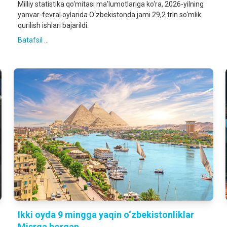
Milliy statistika qo‘mitasi ma’lumotlariga ko‘ra, 2026-yilning
yanvar-fevral oylarida O‘zbekistonda jami 29,2 trln so‘mlik
qurilish ishlari bajarildi.
Batafsil ...
Ikki oyda 9 mingga yaqin o‘zbekistonliklar
Misrga borgan