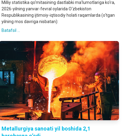
Milliy statistika qo‘mitasining dastlabki ma’lumotlariga ko‘ra,
2026-yilning yanvar-fevral oylarida O‘zbekiston
Respublikasining ijtimoiy-iqtisodiy holati raqamlarda (o‘tgan
yilning mos davriga nisbatan):
Batafsil ...
Metallurgiya sanoati yil boshida 2,1
barobarga o‘sdi