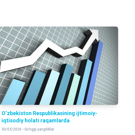
O‘zbekiston Respublikasining ijtimoiy-
iqtisodiy holati raqamlarda
30/03/2026 •
So‘nggi yangiliklar