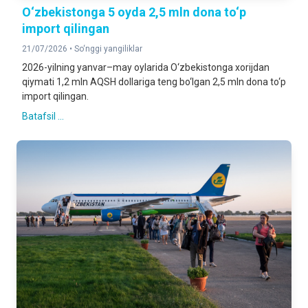
O‘zbekistonga 5 oyda 2,5 mln dona to‘p
import qilingan
21/07/2026 •
So‘nggi yangiliklar
2026-yilning yanvar–may oylarida O‘zbekistonga xorijdan
qiymati 1,2 mln AQSH dollariga teng bo‘lgan 2,5 mln dona to‘p
import qilingan.
Batafsil ...