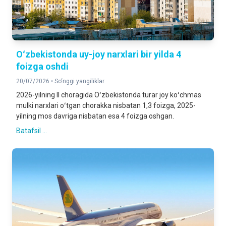
Oʻzbekistonda uy-joy narxlari bir yilda 4
foizga oshdi
20/07/2026 •
So‘nggi yangiliklar
2026-yilning II choragida Oʻzbekistonda turar joy koʻchmas
mulki narxlari oʻtgan chorakka nisbatan 1,3 foizga, 2025-
yilning mos davriga nisbatan esa 4 foizga oshgan.
Batafsil ...