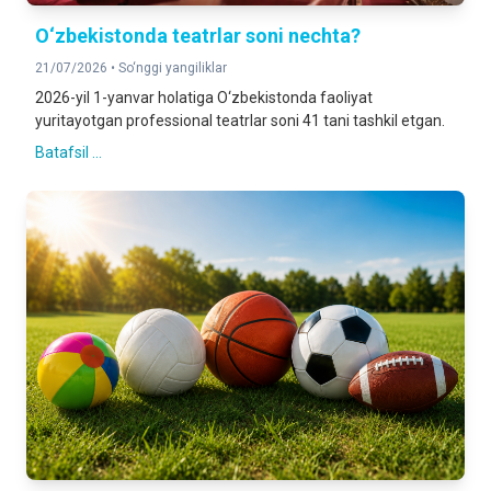
O‘zbekistonda teatrlar soni nechta?
21/07/2026 •
So‘nggi yangiliklar
2026-yil 1-yanvar holatiga O‘zbekistonda faoliyat
yuritayotgan professional teatrlar soni 41 tani tashkil etgan.
Batafsil ...