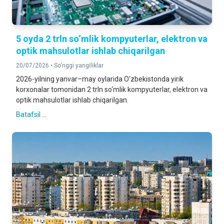
5 oyda 2 trln so‘mlik kompyuterlar, elektron va
optik mahsulotlar ishlab chiqarilgan
20/07/2026 •
So‘nggi yangiliklar
2026-yilning yanvar–may oylarida O‘zbekistonda yirik
korxonalar tomonidan 2 trln so‘mlik kompyuterlar, elektron va
optik mahsulotlar ishlab chiqarilgan.
Batafsil ...