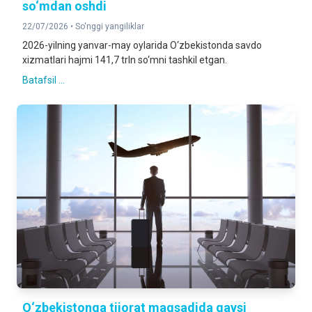
so‘mdan oshdi
22/07/2026 •
So‘nggi yangiliklar
2026-yilning yanvar-may oylarida O‘zbekistonda savdo
xizmatlari hajmi 141,7 trln so‘mni tashkil etgan.
Batafsil ...
O‘zbekistonga tijorat maqsadida qaysi