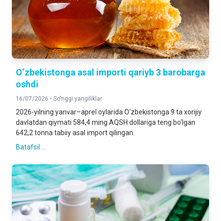
O‘zbekistonga asal importi qariyb 3 barobarga
oshdi
16/07/2026 •
So‘nggi yangiliklar
2026-yilning yanvar–aprel oylarida O‘zbekistonga 9 ta xorijiy
davlatdan qiymati 584,4 ming AQSH dollariga teng bo‘lgan
642,2 tonna tabiiy asal import qilingan.
Batafsil ...