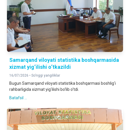
Samarqand viloyati statistika boshqarmasida
xizmat yig‘ilishi o‘tkazildi
16/07/2026 •
So‘nggi yangiliklar
Bugun Samarqand viloyati statistika boshqarmasi boshlig‘i
rahbarligida xizmat yig‘ilishi bo‘lib o‘tdi.
Batafsil ...