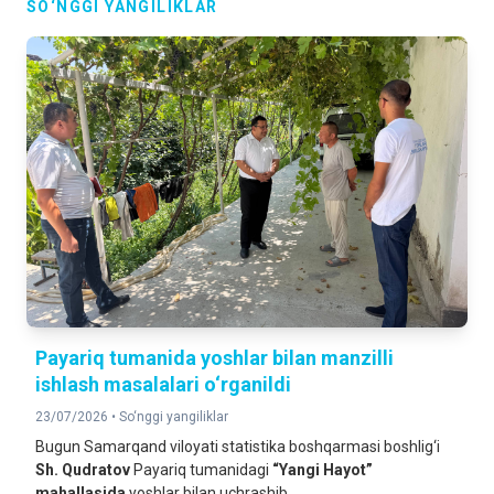
SO‘NGGI YANGILIKLAR
Payariq tumanida yoshlar bilan manzilli
ishlash masalalari o‘rganildi
23/07/2026 •
So‘nggi yangiliklar
Bugun Samarqand viloyati statistika boshqarmasi boshlig‘i
Sh. Qudratov
Payariq tumanidagi
“Yangi Hayot”
mahallasida
yoshlar bilan uchrashib,