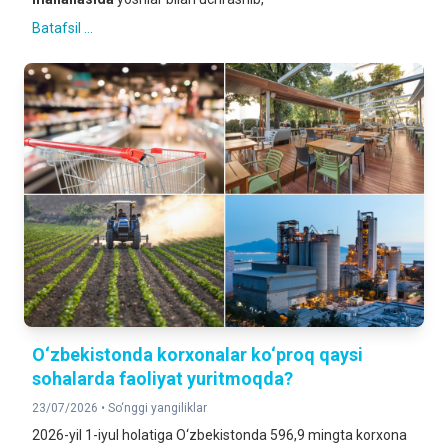
Batafsil ...
O‘zbekistonda korxonalar ko‘proq qaysi
sohalarda faoliyat yuritmoqda?
23/07/2026 •
So‘nggi yangiliklar
2026-yil 1-iyul holatiga O‘zbekistonda 596,9 mingta korxona