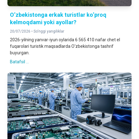
O‘zbekistonga erkak turistlar ko‘proq
kelmoqdami yoki ayollar?
20/07/2026 •
So‘nggi yangiliklar
2026-yilning yanvar-iyun oylarida 6 565 410 nafar chet el
fuqarolari turistik maqsadlarda O‘zbekistonga tashrif
buyurgan.
Batafsil ...