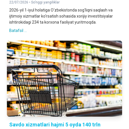
22/07/2026 •
So‘nggi yangiliklar
2026-yil 1-iyul holatiga O‘zbekistonda sog‘liqni saqlash va
ijtimoiy xizmatlar ko‘rsatish sohasida xorijiy investitsiyalar
ishtirokidagi 234 ta korxona faoliyat yuritmoqda.
Batafsil ...
Savdo xizmatlari hajmi 5 oyda 140 trln