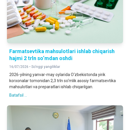
Farmatsevtika mahsulotlari ishlab chiqarish
hajmi 2 trln so‘mdan oshdi
16/07/2026 •
So‘nggi yangiliklar
2026-yilning yanvar-may oylarida O‘zbekistonda yirik
korxonalar tomonidan 2,3 trln so‘mlik asosiy farmatsevtika
mahsulotlari va preparatlari ishlab chiqarilgan.
Batafsil ...