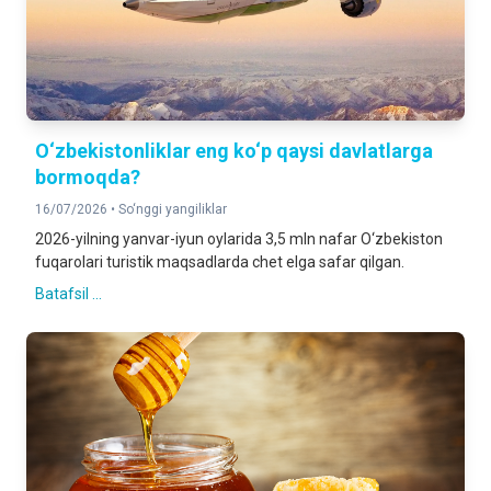
O‘zbekistonliklar eng ko‘p qaysi davlatlarga
bormoqda?
16/07/2026 •
So‘nggi yangiliklar
2026-yilning yanvar-iyun oylarida 3,5 mln nafar O‘zbekiston
fuqarolari turistik maqsadlarda chet elga safar qilgan.
Batafsil ...