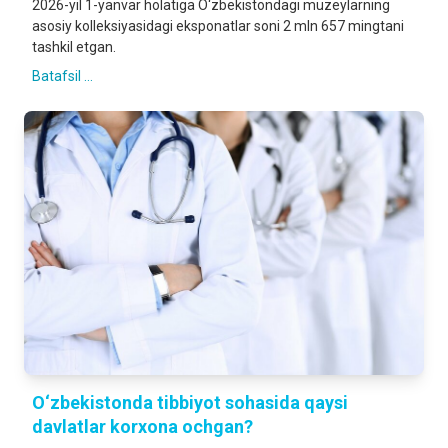
2026-yil 1-yanvar holatiga O‘zbekistondagi muzeylarning
asosiy kolleksiyasidagi eksponatlar soni 2 mln 657 mingtani
tashkil etgan.
Batafsil ...
O‘zbekistonda tibbiyot sohasida qaysi
davlatlar korxona ochgan?