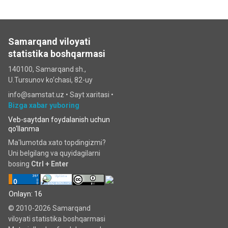
Samarqand viloyati
statistika boshqarmasi
140100, Samarqand sh.,
U.Tursunov ko‘chаsi, 82-uy
info@samstat.uz
•
Sayt xaritasi
•
Bizga xabar yuboring
Veb-saytdan foydalanish uchun
qo‘llanma
Ma'lumotda xato topdingizmi?
Uni belgilang va quyidagilarni
bosing
Ctrl + Enter
Onlayn: 16
© 2010-2026 Samarqand
viloyati statistika boshqarmasi