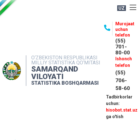
UZ
BOSHQARMA HAQIDA
Murojaat
uchun
OCHIQ MA'LUMOTLAR
telefon
(55)
NASHRLAR
701-
80-00
INTERAKTIV XIZMATLAR
O‘ZBEKISTON RESPUBLIKASI
Ishonch
MILLIY STATISTIKA QO‘MITASI
MATBUOT XIZMATI
telefon
SAMARQAND
(55)
MUROJAATLAR
VILOYATI
706-
STATISTIKA BOSHQARMASI
KONTAKTLAR
58-60
Tadbirkorlar
uchun:
hisobot.stat.uz
ga o'tish