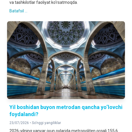
va tashkilotlar faoliyat ko‘rsatmoqda.
Batafsil ...
Yil boshidan buyon metrodan qancha yo‘lovchi
foydalandi?
23/07/2026 •
So‘nggi yangiliklar
2026-yilning yanvar-iyun oylarida metropoliten orqali 155,6