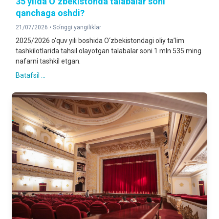
35 yilda O‘zbekistonda talabalar soni
qanchaga oshdi?
21/07/2026 •
So‘nggi yangiliklar
2025/2026 o‘quv yili boshida O‘zbekistondagi oliy ta’lim
tashkilotlarida tahsil olayotgan talabalar soni 1 mln 535 ming
nafarni tashkil etgan.
Batafsil ...