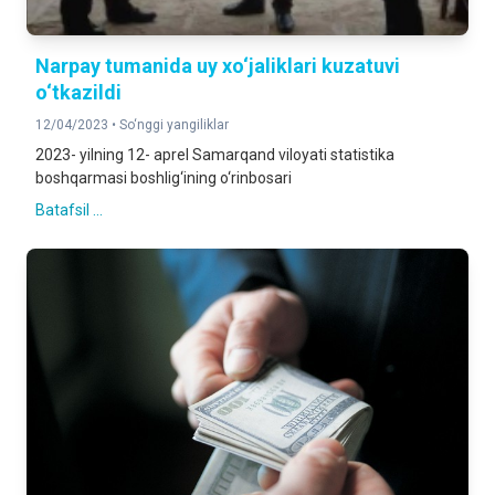
Narpay tumanida uy xo‘jaliklari kuzatuvi
o‘tkazildi
12/04/2023 •
So‘nggi yangiliklar
2023- yilning 12- aprel Samarqand viloyati statistika
boshqarmasi boshlig‘ining o‘rinbosari
Batafsil ...