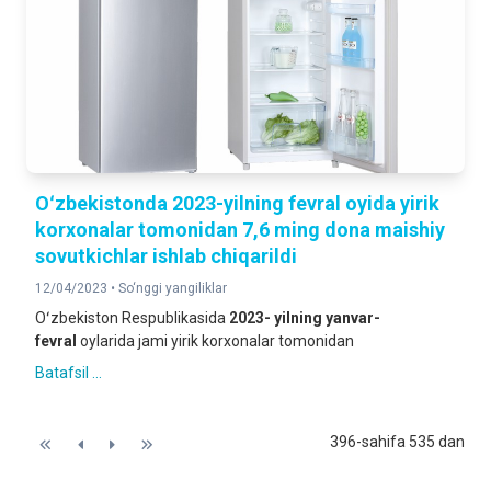
Oʻzbekistonda 2023-yilning fevral oyida yirik
korxonalar tomonidan 7,6 ming dona maishiy
sovutkichlar ishlab chiqarildi
12/04/2023 •
So‘nggi yangiliklar
Oʻzbekiston Respublikasida
2023- yilning
yanvar-
fevral
oylarida jami yirik korxonalar tomonidan
Batafsil ...
396-sahifa 535 dan