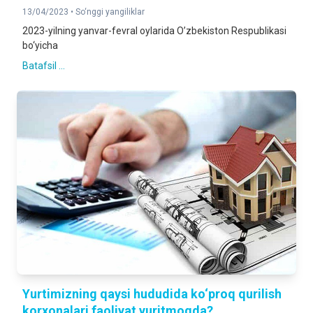
13/04/2023 •
So‘nggi yangiliklar
2023-yilning yanvar-fevral oylarida O’zbekiston Respublikasi
bo‘yicha
Batafsil ...
Yurtimizning qaysi hududida ko‘proq qurilish
korxonalari faoliyat yuritmoqda?