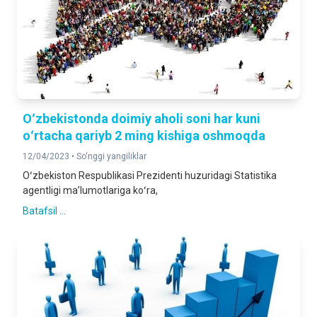
Oʻzbekistonda doimiy aholi soni har kuni
oʻrtacha qariyb 2 ming kishiga oshmoqda
12/04/2023 •
So‘nggi yangiliklar
Oʻzbekiston Respublikasi Prezidenti huzuridagi Statistika
agentligi maʼlumotlariga koʻra,
Batafsil ...