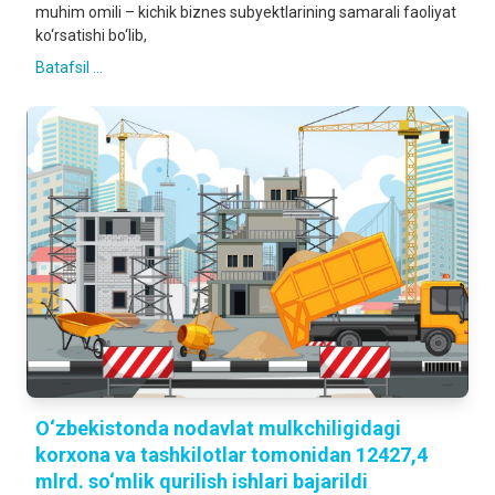
muhim omili – kichik biznes subyektlarining samarali faoliyat
ko‘rsatishi bo‘lib,
Batafsil ...
O‘zbekistonda nodavlat mulkchiligidagi
korxona va tashkilotlar tomonidan 12427,4
mlrd. so‘mlik qurilish ishlari bajarildi