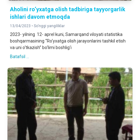
Aholini ro‘yxatga olish tadbiriga tayyorgarlik
ishlari davom etmoqda
13/04/2023 •
So‘nggi yangiliklar
2023- yilning 12- aprel kuni, Samarqand viloyati statistika
boshqarmasining “Ro‘yxatga olish jarayonlarini tashkil etish
va uni o‘tkazish” bo‘limi boshlig‘i
Batafsil ...