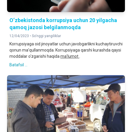
O‘zbekistonda korrupsiya uchun 20 yilgacha
qamoq jazosi belgilanmoqda
12/04/2023 •
So‘nggi yangiliklar
Korrupsiyaga oid jinoyatlar uchun javobgarlikni kuchaytiruvchi
qonun ma’qullanmoqda. Korrupsiyaga qarshi kurashda qaysi
moddalar o‘zgarishi haqida
ma’lumot
.
Batafsil ...