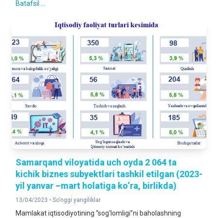
Batafsil ...
Samarqand viloyatida uch oyda 2 064 ta
kichik biznes subyektlari tashkil etilgan (2023-
yil yanvar –mart holatiga ko‘ra, birlikda)
13/04/2023 •
So‘nggi yangiliklar
Mamlakat iqtisodiyotining “sog‘lomligi”ni baholashning