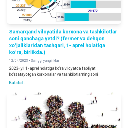
Samarqand viloyatida korxona va tashkilotlar
soni qanchaga yetdi? (fermer va dehqon
xoʻjaliklaridan tashqari, 1- aprel holatiga
koʻra, birlikda.)
12/04/2023 •
So‘nggi yangiliklar
2023- yil 1- aprel holatiga ko‘ra viloyatda faoliyat
ko‘rsatayotgan korxonalar va tashkilotlarning soni
Batafsil ...