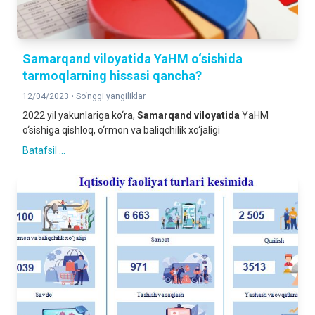
Samarqand viloyatida YaHM o‘sishida
tarmoqlarning hissasi qancha?
12/04/2023 •
So‘nggi yangiliklar
2022 yil yakunlariga ko‘ra,
Samarqand viloyatida
YaHM
o‘sishiga qishloq, o‘rmon va baliqchilik xo‘jaligi
Batafsil ...