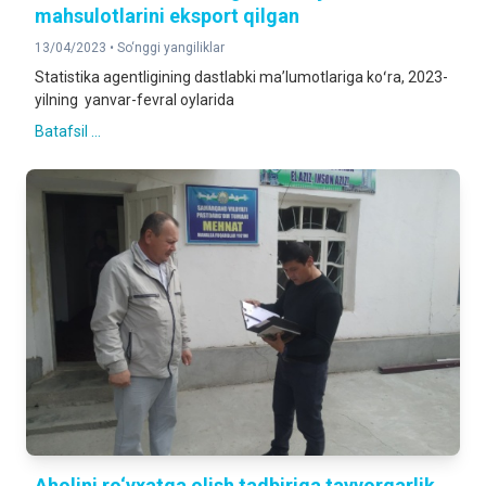
mahsulotlarini eksport qilgan
13/04/2023 •
So‘nggi yangiliklar
Statistika agentligining dastlabki maʼlumotlariga koʻra, 2023-
yilning yanvar-fevral oylarida
Batafsil ...
Aholini ro‘yxatga olish tadbiriga tayyorgarlik