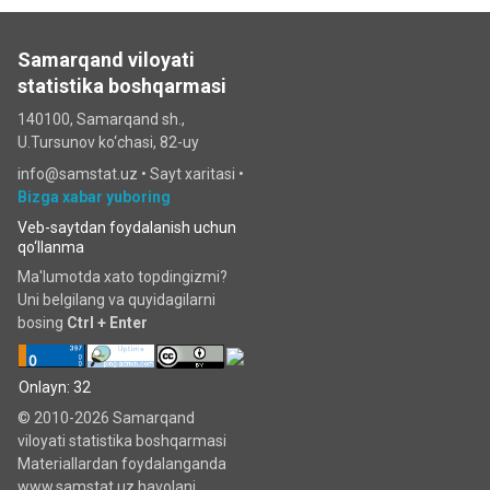
Samarqand viloyati
statistika boshqarmasi
140100, Samarqand sh.,
U.Tursunov ko‘chаsi, 82-uy
info@samstat.uz
•
Sayt xaritasi
•
Bizga xabar yuboring
Veb-saytdan foydalanish uchun
qo‘llanma
Ma'lumotda xato topdingizmi?
Uni belgilang va quyidagilarni
bosing
Ctrl + Enter
Onlayn: 32
© 2010-2026 Samarqand
viloyati statistika boshqarmasi
Materiallardan foydalanganda
www.samstat.uz havolani