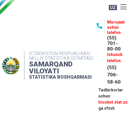
UZ
BOSHQARMA HAQIDA
Murojaat
uchun
OCHIQ MA'LUMOTLAR
telefon
(55)
NASHRLAR
701-
80-00
INTERAKTIV XIZMATLAR
O‘ZBEKISTON RESPUBLIKASI
Ishonch
MILLIY STATISTIKA QO‘MITASI
MATBUOT XIZMATI
telefon
SAMARQAND
(55)
MUROJAATLAR
VILOYATI
706-
STATISTIKA BOSHQARMASI
KONTAKTLAR
58-60
Tadbirkorlar
uchun:
hisobot.stat.uz
ga o'tish