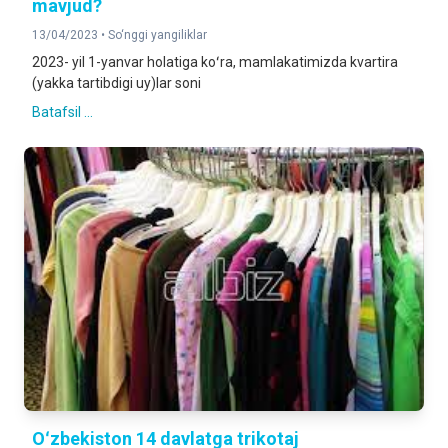
mavjud?
13/04/2023 •
So‘nggi yangiliklar
2023- yil 1-yanvar holatiga koʻra, mamlakatimizda kvartira
(yakka tartibdigi uy)lar soni
Batafsil ...
Oʻzbekiston 14 davlatga trikotaj