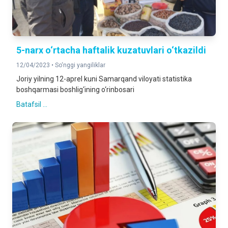
5-narx o‘rtacha haftalik kuzatuvlari o‘tkazildi
12/04/2023 •
So‘nggi yangiliklar
Joriy yilning 12-aprel kuni Samarqand viloyati statistika
boshqarmasi boshlig‘ining o‘rinbosari
Batafsil ...