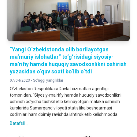
“Yangi O‘zbekistonda olib borilayotgan
ma’muriy islohatlar” to‘g‘risidagi siyosiy-
ma’rifiy hamda huquqiy savodxonlikni oshirish
yuzasidan o‘quv soati bo‘lib o‘tdi
07/04/2023 •
So‘nggi yangiliklar
O‘zbekiston Respublikasi Davlat xizmatlari agentligi
tomonidan, “Siyosiy-ma'rifiy hamda huquqiy savodxonlikni
oshirish bo‘yicha tashkil etib kelinayotgan malaka oshirish
kurslarida Samarqand viloyati statistika boshqarmasi
xodimlari ham doimiy ravishda ishtirok etib kelishmoqda
Batafsil ...