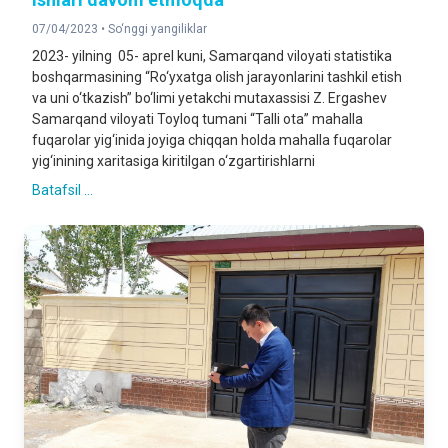
07/04/2023 •
So‘nggi yangiliklar
2023- yilning 05- aprel kuni, Samarqand viloyati statistika
boshqarmasining “Ro‘yxatga olish jarayonlarini tashkil etish
va uni o‘tkazish” bo‘limi yetakchi mutaxassisi Z. Ergashev
Samarqand viloyati Toyloq tumani “Talli ota” mahalla
fuqarolar yig‘inida joyiga chiqqan holda mahalla fuqarolar
yig‘inining xaritasiga kiritilgan o‘zgartirishlarni
Batafsil ...