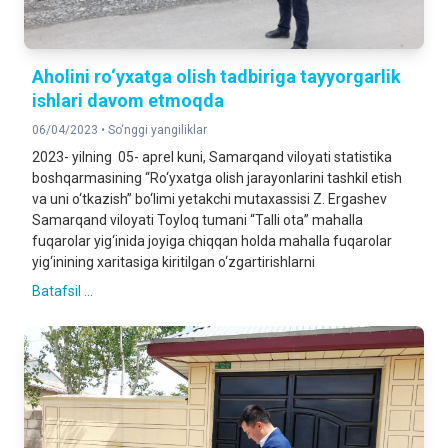
Aholini ro‘yxatga olish tadbiriga tayyorgarlik
ishlari davom etmoqda
06/04/2023 •
So‘nggi yangiliklar
2023- yilning 05- aprel kuni, Samarqand viloyati statistika
boshqarmasining “Ro‘yxatga olish jarayonlarini tashkil etish
va uni o‘tkazish” bo‘limi yetakchi mutaxassisi Z. Ergashev
Samarqand viloyati Toyloq tumani “Talli ota” mahalla
fuqarolar yig‘inida joyiga chiqqan holda mahalla fuqarolar
yig‘inining xaritasiga kiritilgan o‘zgartirishlarni
Batafsil ...