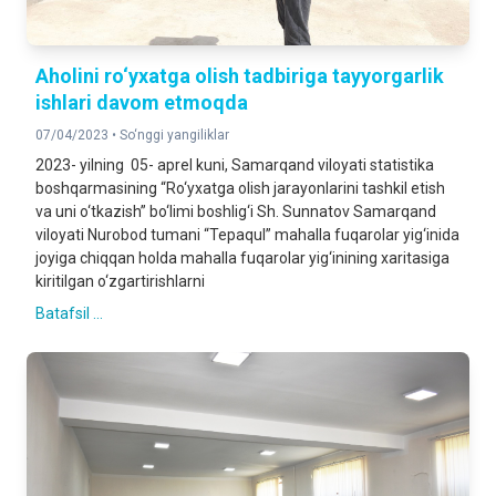
Aholini ro‘yxatga olish tadbiriga tayyorgarlik
ishlari davom etmoqda
07/04/2023 •
So‘nggi yangiliklar
2023- yilning 05- aprel kuni, Samarqand viloyati statistika
boshqarmasining “Ro‘yxatga olish jarayonlarini tashkil etish
va uni o‘tkazish” bo‘limi boshlig‘i Sh. Sunnatov Samarqand
viloyati Nurobod tumani “Tepaqul” mahalla fuqarolar yig‘inida
joyiga chiqqan holda mahalla fuqarolar yig‘inining xaritasiga
kiritilgan o‘zgartirishlarni
Batafsil ...