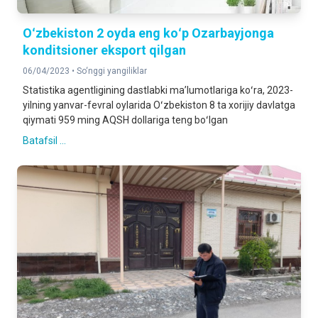
Oʻzbekiston 2 oyda eng koʻp Ozarbayjonga
konditsioner eksport qilgan
06/04/2023 •
So‘nggi yangiliklar
Statistika agentligining dastlabki maʼlumotlariga koʻra, 2023-
yilning yanvar-fevral oylarida Oʻzbekiston 8 ta xorijiy davlatga
qiymati 959 ming AQSH dollariga teng boʻlgan
Batafsil ...