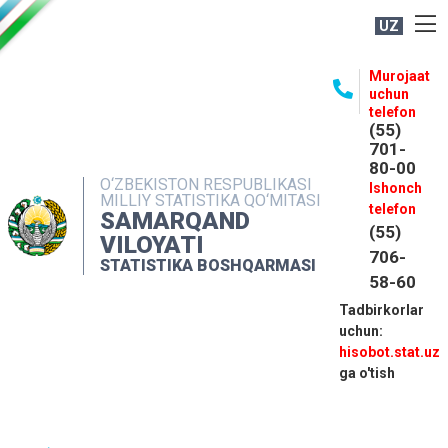
UZ
BOSHQARMA HAQIDA
Murojaat
uchun
OCHIQ MA'LUMOTLAR
telefon
(55)
NASHRLAR
701-
80-00
INTERAKTIV XIZMATLAR
O‘ZBEKISTON RESPUBLIKASI
Ishonch
MILLIY STATISTIKA QO‘MITASI
MATBUOT XIZMATI
telefon
SAMARQAND
(55)
MUROJAATLAR
VILOYATI
706-
STATISTIKA BOSHQARMASI
KONTAKTLAR
58-60
Tadbirkorlar
uchun:
hisobot.stat.uz
ga o'tish