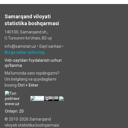
Samarqand viloyati
statistika boshqarmasi
140100, Samarqand sh.,
U.Tursunov ko‘chаsi, 82-uy
info@samstat.uz
•
Sayt xaritasi
•
Bizga xabar yuboring
Veb-saytdan foydalanish uchun
qo‘llanma
Ma'lumotda xato topdingizmi?
Uni belgilang va quyidagilarni
bosing
Ctrl + Enter
Onlayn: 20
© 2010-2026 Samarqand
viloyati statistika boshqarmasi