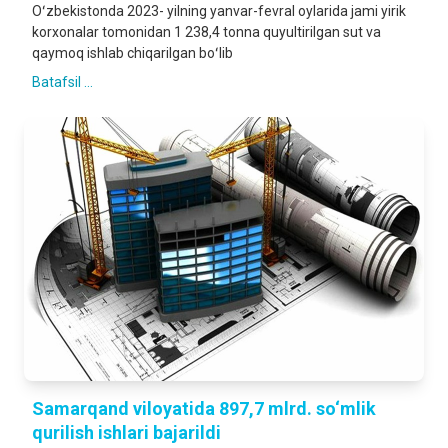
Oʻzbekistonda 2023- yilning yanvar-fevral oylarida jami yirik
korxonalar tomonidan 1 238,4 tonna quyultirilgan sut va
qaymoq ishlab chiqarilgan boʻlib
Batafsil ...
Samarqand viloyatida 897,7 mlrd. so‘mlik
qurilish ishlari bajarildi