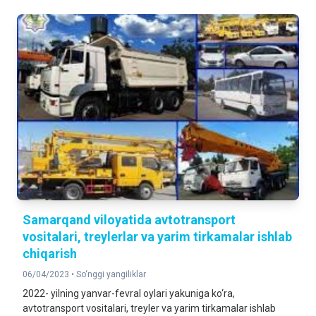
Samarqand viloyatida avtotransport
vositalari, treylerlar va yarim tirkamalar ishlab
chiqarish
06/04/2023 •
So‘nggi yangiliklar
2022- yilning yanvar-fevral oylari yakuniga ko‘ra,
avtotransport vositalari, treyler va yarim tirkamalar ishlab