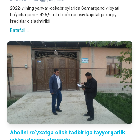
2022-yilning yanvar-dekabr oylarida Samarqand viloyati
bo‘yicha jami 6 426,9 mlrd. so‘m asosiy kapitalga xorijiy
kreditlar o‘zlashtirildi
Batafsil ...
Aholini ro‘yxatga olish tadbiriga tayyorgarlik
ishlari davom etmoqda