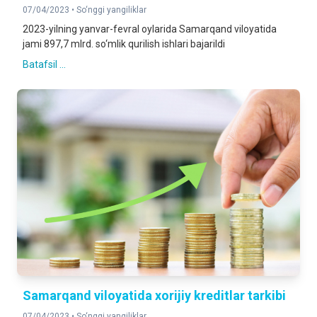
07/04/2023 •
So‘nggi yangiliklar
2023-yilning yanvar-fevral oylarida Samarqand viloyatida
jami 897,7 mlrd. so‘mlik qurilish ishlari bajarildi
Batafsil ...
Samarqand viloyatida xorijiy kreditlar tarkibi
07/04/2023 •
So‘nggi yangiliklar