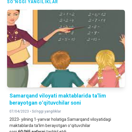
SO‘NGGI YANGILIKLAR
Samarqand viloyati maktablarida taʼlim
berayotgan oʻqituvchilar soni
07/04/2023 •
So‘nggi yangiliklar
2023- yilning 1-yanvar holatiga Samarqand viloyatidagi
maktablarda taʼlim berayotgan oʻqituvchilar
soni
60 065
nafarni
tashkil etdi