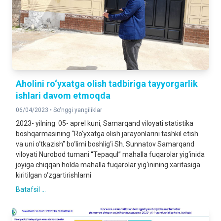
Aholini ro‘yxatga olish tadbiriga tayyorgarlik
ishlari davom etmoqda
06/04/2023 •
So‘nggi yangiliklar
2023- yilning 05- aprel kuni, Samarqand viloyati statistika
boshqarmasining “Ro‘yxatga olish jarayonlarini tashkil etish
va uni o‘tkazish” bo‘limi boshlig‘i Sh. Sunnatov Samarqand
viloyati Nurobod tumani “Tepaqul” mahalla fuqarolar yig‘inida
joyiga chiqqan holda mahalla fuqarolar yig‘inining xaritasiga
kiritilgan o‘zgartirishlarni
Batafsil ...