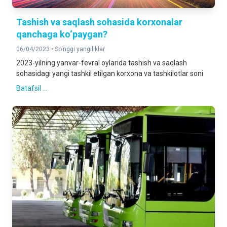
Tashish va saqlash sohasida korxonalar
qanchaga ko‘paygan?
06/04/2023 •
So‘nggi yangiliklar
2023-yilning yanvar-fevral oylarida tashish va saqlash
sohasidagi yangi tashkil etilgan korxona va tashkilotlar soni
Batafsil ...