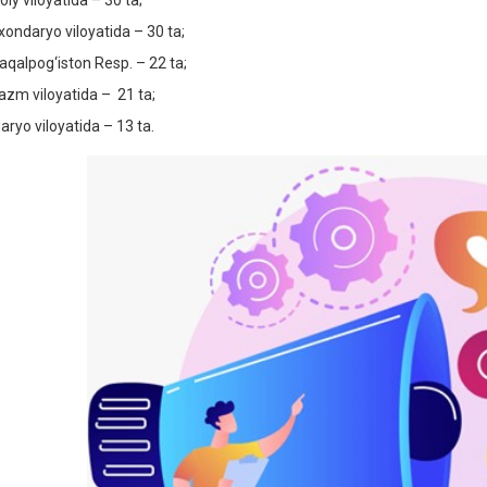
iy viloyatida – 30 ta;
xondaryo viloyatida – 30 ta;
aqalpog‘iston Resp. – 22 ta;
azm viloyatida – 21 ta;
aryo viloyatida – 13 ta.