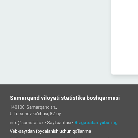
Samarqand viloyati statistika boshqarmasi
140100, Samarqand sh.,
U.Tursunov ko‘chаsi, 82-uy
info@samstat.uz
•
Sayt xaritasi
•
Bizga xabar yuboring
Veb-saytdan foydalanish uchun qo‘llanma