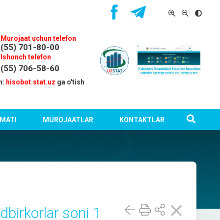
Murojaat uchun telefon
(55) 701-80-00
Ishonch telefon
(55) 706-58-60
n:
hisobot.stat.uz
ga o'tish
MATI
MUROJAATLAR
KONTAKTLAR
birkorlar soni 1