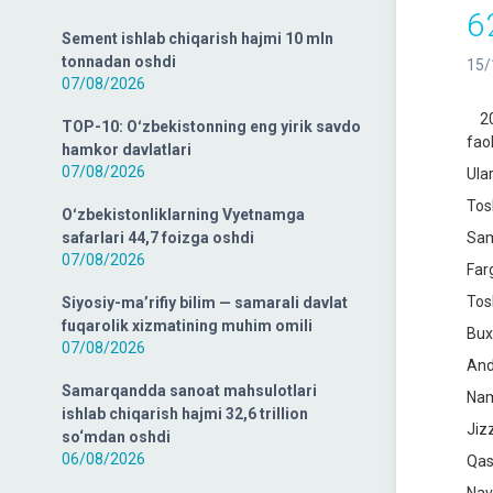
6
Sement ishlab chiqarish hajmi 10 mln
tonnadan oshdi
15/
07/08/2026
202
TOP-10: Oʻzbekistonning eng yirik savdo
fao
hamkor davlatlari
07/08/2026
Ula
Tos
Oʻzbekistonliklarning Vyetnamga
safarlari 44,7 foizga oshdi
Sam
07/08/2026
Farg
Tos
Siyosiy-ma’rifiy bilim — samarali davlat
fuqarolik xizmatining muhim omili
Bux
07/08/2026
And
Samarqandda sanoat mahsulotlari
Nam
ishlab chiqarish hajmi 32,6 trillion
Jiz
so‘mdan oshdi
06/08/2026
Qas