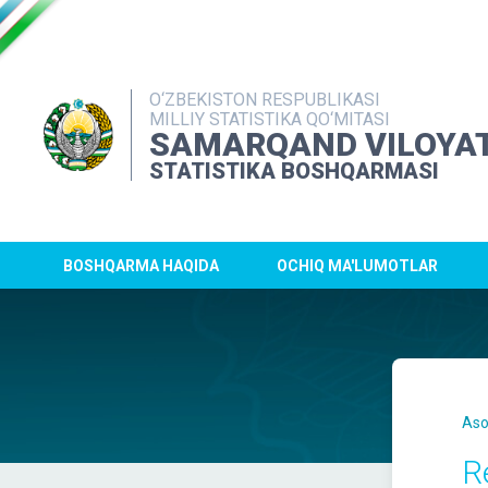
O‘ZBEKISTON RESPUBLIKASI
MILLIY STATISTIKA QO‘MITASI
SAMARQAND VILOYAT
STATISTIKA BOSHQARMASI
BOSHQARMA HAQIDA
OCHIQ MA'LUMOTLAR
Aso
R