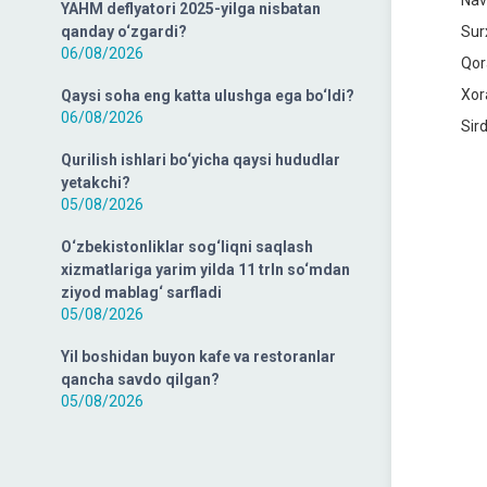
Navo
YAHM deflyatori 2025-yilga nisbatan
qanday o‘zgardi?
Sur
06/08/2026
Qor
Xor
Qaysi soha eng katta ulushga ega bo‘ldi?
06/08/2026
Sird
Qurilish ishlari bo‘yicha qaysi hududlar
yetakchi?
05/08/2026
O‘zbekistonliklar sog‘liqni saqlash
xizmatlariga yarim yilda 11 trln so‘mdan
ziyod mablag‘ sarfladi
05/08/2026
Yil boshidan buyon kafe va restoranlar
qancha savdo qilgan?
05/08/2026