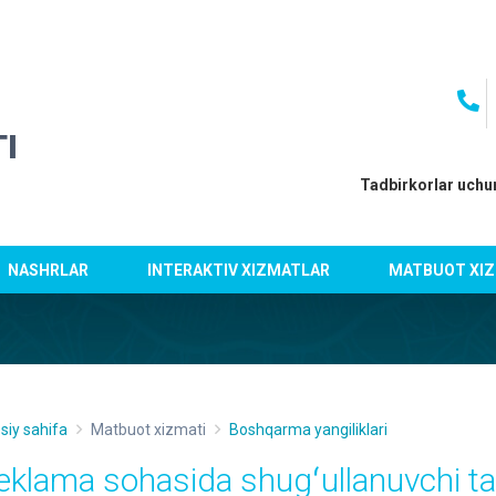
I
Tadbirkorlar uchu
NASHRLAR
INTERAKTIV XIZMATLAR
MATBUOT XIZ
siy sahifa
Matbuot xizmati
Boshqarma yangiliklari
eklama sohasida shugʻullanuvchi tad