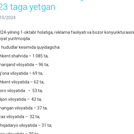
23 taga yetgan
10/2024
4-yilning 1-oktabr holatiga, reklama faoliyati va bozor konyunkturasini 
liyat yuritmoqda.
r hududlar kesimida quyidagicha:
hkent shahrida – 1 085 ta;
arqand viloyatida – 96 ta;
‘ona viloyatida – 69 ta;
hkent viloyatida – 62 ta;
oro viloyatida – 53 ta;
ijon viloyatida – 42 ta;
angan viloyatida – 37 ta;
zax viloyatida – 32 ta;
hqadaryo viloyatida – 31 ta;