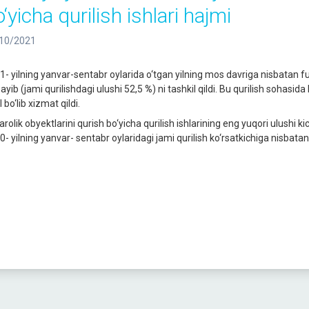
‘yicha qurilish ishlari hajmi
10/2021
1- yilning yanvar-sentabr oylarida o‘tgan yilning mos davriga nisbatan fu
ayib (jami qurilishdagi ulushi 52,5
%
) ni tashkil qildi. Bu qurilish sohasi
 bo‘lib xizmat qildi.
rolik obyektlarini qurish bo‘yicha qurilish ishlarining eng yuqori ulushi ki
0- yilning yanvar- sentabr oylaridagi jami qurilish ko‘rsatkichiga nisbatan