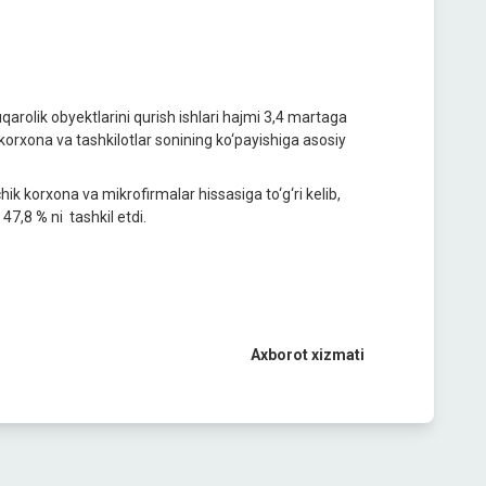
qarolik obyektlarini qurish ishlari hajmi 3,4 martaga
da korxona va tashkilotlar sonining ko‘payishiga asosiy
chik korxona va mikrofirmalar hissasiga to‘g‘ri kelib,
 47,8
%
ni tashkil etdi.
Axborot xizmati