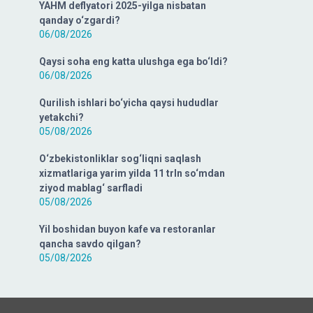
YAHM deflyatori 2025-yilga nisbatan
qanday o‘zgardi?
06/08/2026
Qaysi soha eng katta ulushga ega bo‘ldi?
06/08/2026
Qurilish ishlari bo‘yicha qaysi hududlar
yetakchi?
05/08/2026
O‘zbekistonliklar sog‘liqni saqlash
xizmatlariga yarim yilda 11 trln so‘mdan
ziyod mablag‘ sarfladi
05/08/2026
Yil boshidan buyon kafe va restoranlar
qancha savdo qilgan?
05/08/2026