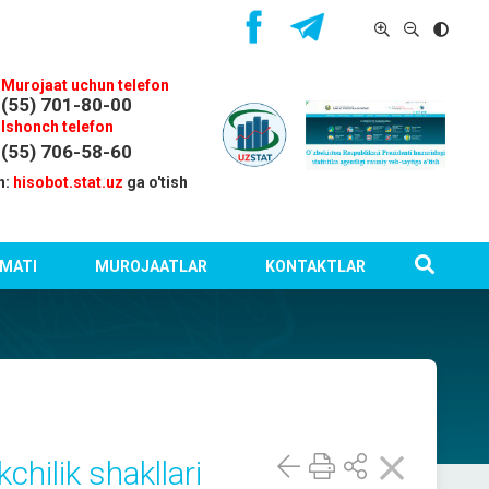
Murojaat uchun telefon
(55) 701-80-00
Ishonch telefon
(55) 706-58-60
n:
hisobot.stat.uz
ga o'tish
MATI
MUROJAATLAR
KONTAKTLAR
chilik shakllari