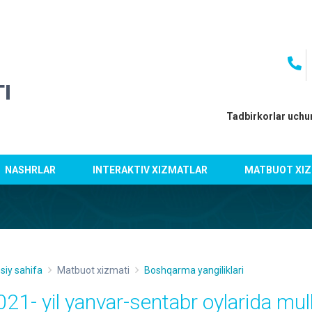
I
Tadbirkorlar uchu
NASHRLAR
INTERAKTIV XIZMATLAR
MATBUOT XIZ
siy sahifa
Matbuot xizmati
Boshqarma yangiliklari
021- yil yanvar-sentabr oylarida mulk