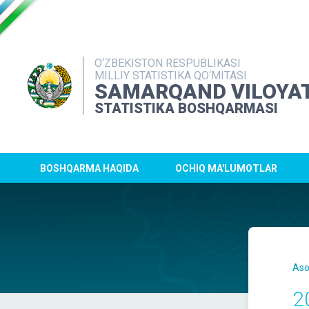
O‘ZBEKISTON RESPUBLIKASI
MILLIY STATISTIKA QO‘MITASI
SAMARQAND VILOYAT
STATISTIKA BOSHQARMASI
BOSHQARMA HAQIDA
OCHIQ MA'LUMOTLAR
Aso
2