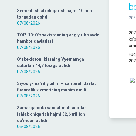
bo
Sement ishlab chiqarish hajmi 10 mln
tonnadan oshdi
20/
07/08/2026
202
TOP-10: Oʻzbekistonning eng yirik savdo
ko‘p
hamkor davlatlari
omil
07/08/2026
Fuqa
Oʻzbekistonliklarning Vyetnamga
202
safarlari 44,7 foizga oshdi
07/08/2026
Siyosiy-ma’rifiy bilim — samarali davlat
fuqarolik xizmatining muhim omili
07/08/2026
Samarqandda sanoat mahsulotlari
ishlab chiqarish hajmi 32,6 trillion
so‘mdan oshdi
06/08/2026