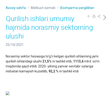
Asosiy sahifa
Matbuot xizmati
Boshqarma yangiliklari
Qurilish ishlari umumiy
hajmida norasmiy sektorning
ulushi
25/10/2021
Norasmiy sektor hissasiga to‘g‘ri kelgan qurilish ishlarining jami
qurilish ishlaridagi ulushi
21,5
% ni tashkil etib,
1113,6
mlrd. so‘m
miqdorida qayd etildi. 2020- yilning yanvar-sentabr oylariga
nisbatan kamayish kuzatilib,
92,2
% ni tashkil etdi.