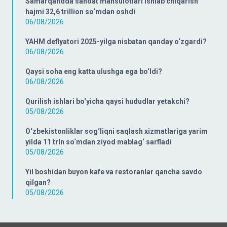
Samarqandda sanoat mahsulotlari ishlab chiqarish
hajmi 32,6 trillion so‘mdan oshdi
06/08/2026
YAHM deflyatori 2025-yilga nisbatan qanday o‘zgardi?
06/08/2026
Qaysi soha eng katta ulushga ega bo‘ldi?
06/08/2026
Qurilish ishlari bo‘yicha qaysi hududlar yetakchi?
05/08/2026
O‘zbekistonliklar sog‘liqni saqlash xizmatlariga yarim
yilda 11 trln so‘mdan ziyod mablag‘ sarfladi
05/08/2026
Yil boshidan buyon kafe va restoranlar qancha savdo
qilgan?
05/08/2026