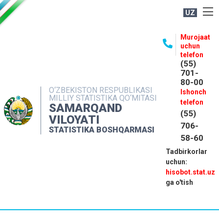
UZ
BOSHQARMA HAQIDA
Murojaat
uchun
OCHIQ MA'LUMOTLAR
telefon
(55)
NASHRLAR
701-
80-00
INTERAKTIV XIZMATLAR
O‘ZBEKISTON RESPUBLIKASI
Ishonch
MILLIY STATISTIKA QO‘MITASI
MATBUOT XIZMATI
telefon
SAMARQAND
(55)
MUROJAATLAR
VILOYATI
706-
STATISTIKA BOSHQARMASI
KONTAKTLAR
58-60
Tadbirkorlar
uchun:
hisobot.stat.uz
ga o'tish