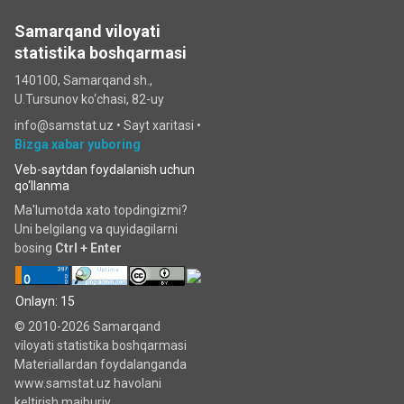
Samarqand viloyati
statistika boshqarmasi
140100, Samarqand sh.,
U.Tursunov ko‘chаsi, 82-uy
info@samstat.uz
•
Sayt xaritasi
•
Bizga xabar yuboring
Veb-saytdan foydalanish uchun
qo‘llanma
Ma'lumotda xato topdingizmi?
Uni belgilang va quyidagilarni
bosing
Ctrl + Enter
Onlayn: 15
© 2010-2026 Samarqand
viloyati statistika boshqarmasi
Materiallardan foydalanganda
www.samstat.uz havolani
keltirish majburiy.