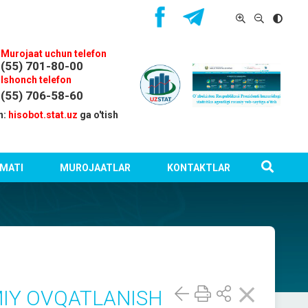
Murojaat uchun telefon
(55) 701-80-00
Ishonch telefon
(55) 706-58-60
n:
hisobot.stat.uz
ga o'tish
MATI
MUROJAATLAR
KONTAKTLAR
IY OVQATLANISH