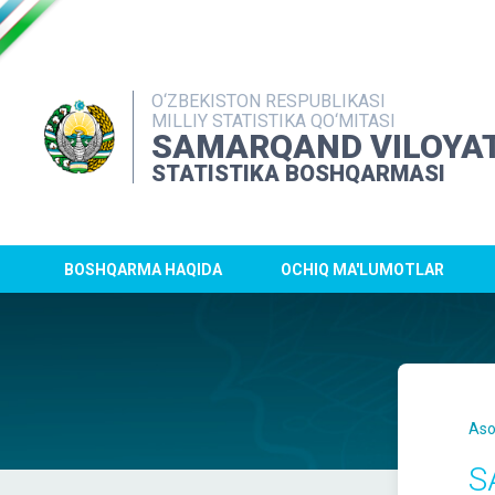
O‘ZBEKISTON RESPUBLIKASI
MILLIY STATISTIKA QO‘MITASI
SAMARQAND VILOYAT
STATISTIKA BOSHQARMASI
BOSHQARMA HAQIDA
OCHIQ MA'LUMOTLAR
Aso
S