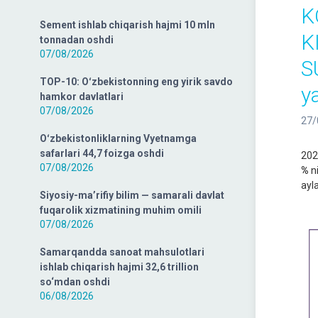
K
Sement ishlab chiqarish hajmi 10 mln
K
tonnadan oshdi
07/08/2026
S
TOP-10: Oʻzbekistonning eng yirik savdo
y
hamkor davlatlari
07/08/2026
27/
Oʻzbekistonliklarning Vyetnamga
safarlari 44,7 foizga oshdi
202
07/08/2026
%
ni
ayl
Siyosiy-ma’rifiy bilim — samarali davlat
fuqarolik xizmatining muhim omili
07/08/2026
Samarqandda sanoat mahsulotlari
ishlab chiqarish hajmi 32,6 trillion
so‘mdan oshdi
06/08/2026