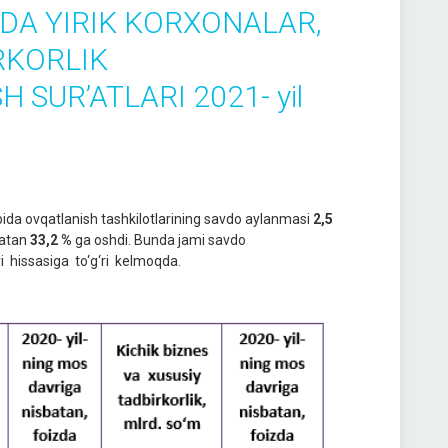
DA YIRIK KORXONALAR,
RKORLIK
 SUR’ATLARI 2021- yil
bida ovqatlanish tashkilotlarining savdo aylanmasi
2,5
batan
33,2
%
ga oshdi. Bunda jami savdo
ri hissasiga to‘g‘ri kelmoqda.