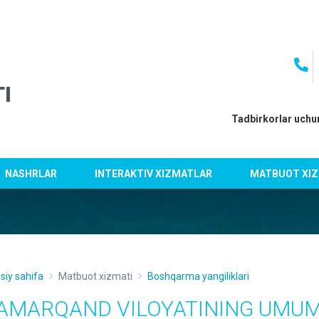
I
Tadbirkorlar uchu
NASHRLAR
INTERAKTIV XIZMATLAR
MATBUOT XIZ
siy sahifa
Matbuot xizmati
Boshqarma yangiliklari
AMARQAND VILOYATINING UMUM