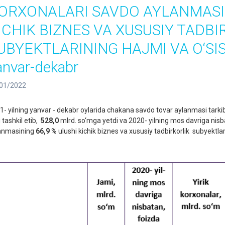
ORXONALARI SAVDO AYLANMASI
ICHIK BIZNES VA XUSUSIY TADBI
UBYEKTLARINING HAJMI VA O‘SISH
anvar-dekabr
01/2022
1- yilning yanvar - dekabr oylarida chakana savdo tovar aylanmasi tarki
 tashkil etib,
528,0
mlrd. so‘mga yetdi va 2020- yilning mos davriga nis
anmasining
66,9 %
ulushi kichik biznes va xususiy tadbirkorlik subyektla