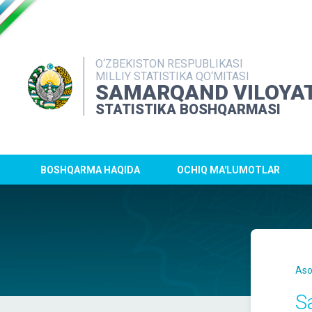
O‘ZBEKISTON RESPUBLIKASI
MILLIY STATISTIKA QO‘MITASI
SAMARQAND VILOYAT
STATISTIKA BOSHQARMASI
BOSHQARMA HAQIDA
OCHIQ MA'LUMOTLAR
Aso
S