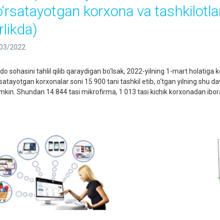
o‘rsatayotgan korxona va tashkilotlar
rlikda)
03/2022
do sohasini tahlil qilib qaraydigan bo‘lsak, 2022-yilning 1-mart holatiga k
rsatayotgan korxonalar soni 15 900 tani tashkil etib, o‘tgan yilning shu d
kin. Shundan 14 844 tasi mikrofirma, 1 013 tasi kichik korxonadan ibor