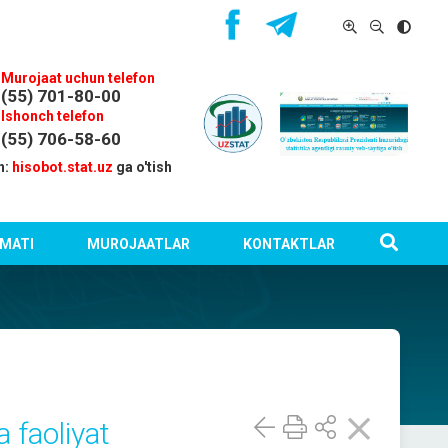
Murojaat uchun telefon
(55) 701-80-00
Ishonch telefon
(55) 706-58-60
n:
hisobot.stat.uz
ga o'tish
MATI
MUROJAATLAR
KONTAKTLAR
 faoliyat