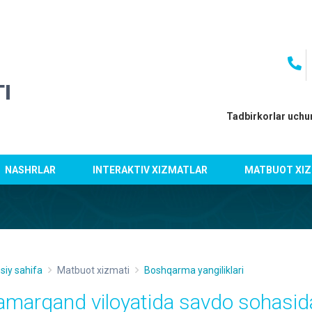
I
Tadbirkorlar uchu
NASHRLAR
INTERAKTIV XIZMATLAR
MATBUOT XIZ
siy sahifa
Matbuot xizmati
Boshqarma yangiliklari
amarqand viloyatida savdo sohasida