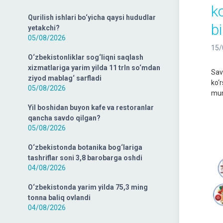
k
Qurilish ishlari bo‘yicha qaysi hududlar
bi
yetakchi?
05/08/2026
15/
O‘zbekistonliklar sog‘liqni saqlash
xizmatlariga yarim yilda 11 trln so‘mdan
Sav
ziyod mablag‘ sarfladi
ko‘
05/08/2026
mum
Yil boshidan buyon kafe va restoranlar
qancha savdo qilgan?
05/08/2026
O‘zbekistonda botanika bog‘lariga
tashriflar soni 3,8 barobarga oshdi
04/08/2026
O‘zbekistonda yarim yilda 75,3 ming
tonna baliq ovlandi
04/08/2026