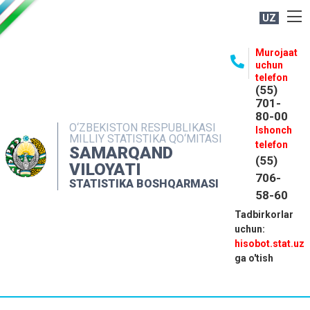
UZ
BOSHQARMA HAQIDA
Murojaat
uchun
OCHIQ MA'LUMOTLAR
telefon
(55)
NASHRLAR
701-
80-00
INTERAKTIV XIZMATLAR
O‘ZBEKISTON RESPUBLIKASI
Ishonch
MILLIY STATISTIKA QO‘MITASI
MATBUOT XIZMATI
telefon
SAMARQAND
(55)
MUROJAATLAR
VILOYATI
706-
STATISTIKA BOSHQARMASI
KONTAKTLAR
58-60
Tadbirkorlar
uchun:
hisobot.stat.uz
ga o'tish