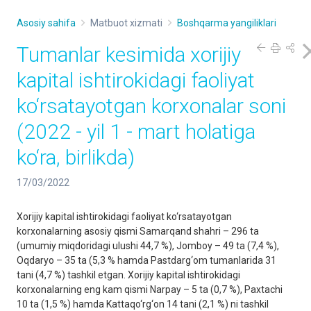
Asosiy sahifa
Matbuot xizmati
Boshqarma yangiliklari
Tumanlar kesimida xorijiy
kapital ishtirokidagi faoliyat
ko‘rsatayotgan korxonalar soni
(2022 - yil 1 - mart holatiga
ko‘ra, birlikda)
17/03/2022
Xorijiy kapital ishtirokidagi faoliyat ko‘rsatayotgan
korxonalarning asosiy qismi Samarqand shahri – 296 ta
(umumiy miqdoridagi ulushi 44,7 %), Jomboy – 49 ta (7,4 %),
Oqdaryo – 35 ta (5,3 % hamda Pastdarg‘om tumanlarida 31
tani (4,7 %) tashkil etgan. Xorijiy kapital ishtirokidagi
korxonalarning eng kam qismi Narpay – 5 ta (0,7 %), Paxtachi
10 ta (1,5 %) hamda Kattaqo‘rg‘on 14 tani (2,1 %) ni tashkil