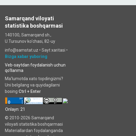
Samarqand viloyati
statistika boshqarmasi
140100, Samarqand sh.,
U.Tursunov ko‘chаsi, 82-uy
info@samstat.uz
•
Sayt xaritasi
•
Bizga xabar yuboring
Veb-saytdan foydalanish uchun
qo‘llanma
Ma'lumotda xato topdingizmi?
Uni belgilang va quyidagilarni
bosing
Ctrl + Enter
Onlayn: 21
© 2010-2026 Samarqand
viloyati statistika boshqarmasi
Materiallardan foydalanganda