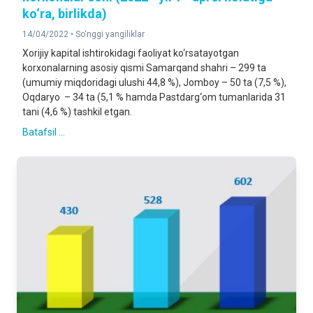
ko‘ra, birlikda)
14/04/2022 •
So‘nggi yangiliklar
Xorijiy kapital ishtirokidagi faoliyat ko‘rsatayotgan
korxonalarning asosiy qismi Samarqand shahri – 299 ta
(umumiy miqdoridagi ulushi 44,8 %), Jomboy – 50 ta (7,5 %),
Oqdaryo – 34 ta (5,1 % hamda Pastdarg‘om tumanlarida 31
tani (4,6 %) tashkil etgan.
Batafsil ...