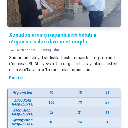
Xonadonlarning raqamlanish holatini
o‘rganish ishlari davom etmoqda
14/04/2022 •
So‘nggi yangiliklar
Samarqand viloyat statistika boshqarmasi boshlig‘ini birinchi
o‘rinbosari Sh.Abdiyev va Ro‘yxatga olish jarayonlarini tashkil
etish va o‘tkazish bo‘limi xodimlari tomonidan
Batafsil ...