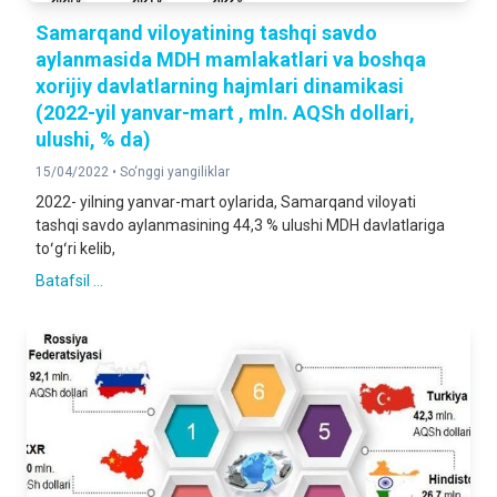
Samarqand viloyatining tashqi savdo
aylanmasida MDH mamlakatlari va boshqa
xorijiy davlatlarning hajmlari dinamikasi
(2022-yil yanvar-mart , mln. AQSh dollari,
ulushi, % da)
15/04/2022 •
So‘nggi yangiliklar
2022- yilning yanvar-mart oylarida, Samarqand viloyati
tashqi savdo aylanmasining 44,3 % ulushi MDH davlatlariga
toʻgʻri kelib,
Batafsil ...