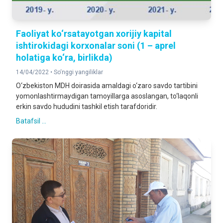
Faoliyat ko‘rsatayotgan xorijiy kapital
ishtirokidagi korxonalar soni (1 – aprel
holatiga ko‘ra, birlikda)
14/04/2022 •
So‘nggi yangiliklar
O‘zbekiston MDH doirasida amaldagi o‘zaro savdo tartibini
yomonlashtirmaydigan tamoyillarga asoslangan, to‘laqonli
erkin savdo hududini tashkil etish tarafdoridir.
Batafsil ...