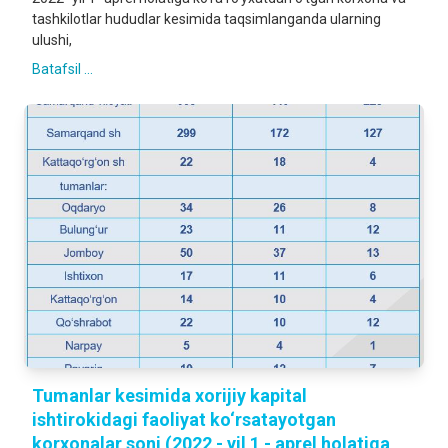
tashkilotlar hududlar kesimida taqsimlanganda ularning
ulushi,
Batafsil ...
Tumanlar kesimida xorijiy kapital
ishtirokidagi faoliyat ko‘rsatayotgan
korxonalar soni (2022 - yil 1 - aprel holatiga