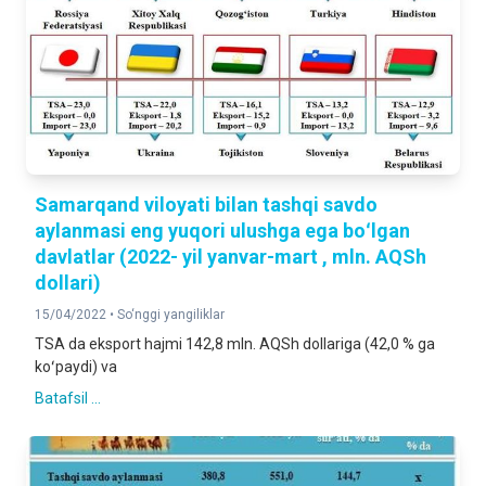
Samarqand viloyati bilan tashqi savdo
aylanmasi eng yuqori ulushga ega boʻlgan
davlatlar (2022- yil yanvar-mart , mln. AQSh
dollari)
15/04/2022 •
So‘nggi yangiliklar
TSA da eksport hajmi 142,8 mln. AQSh dollariga (42,0 % ga
koʻpaydi) va
Batafsil ...