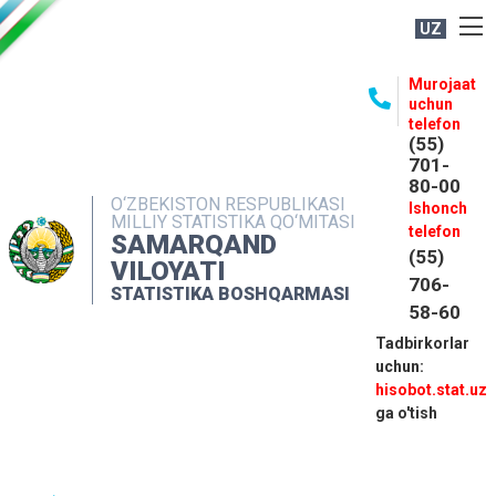
UZ
BOSHQARMA HAQIDA
Murojaat
uchun
OCHIQ MA'LUMOTLAR
telefon
(55)
NASHRLAR
701-
80-00
INTERAKTIV XIZMATLAR
O‘ZBEKISTON RESPUBLIKASI
Ishonch
MILLIY STATISTIKA QO‘MITASI
MATBUOT XIZMATI
telefon
SAMARQAND
(55)
MUROJAATLAR
VILOYATI
706-
STATISTIKA BOSHQARMASI
KONTAKTLAR
58-60
Tadbirkorlar
uchun:
hisobot.stat.uz
ga o'tish