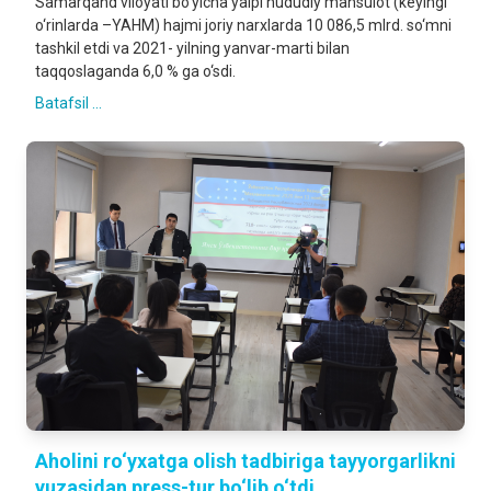
Samarqand viloyati bo‘yicha yalpi hududiy mahsulot (keyingi
o‘rinlarda –YAHM) hajmi joriy narxlarda 10 086,5 mlrd. so‘mni
tashkil etdi va 2021- yilning yanvar-marti bilan
taqqoslaganda 6,0 % ga o‘sdi.
Batafsil ...
Aholini ro‘yxatga olish tadbiriga tayyorgarlikni
yuzasidan press-tur bo‘lib o‘tdi