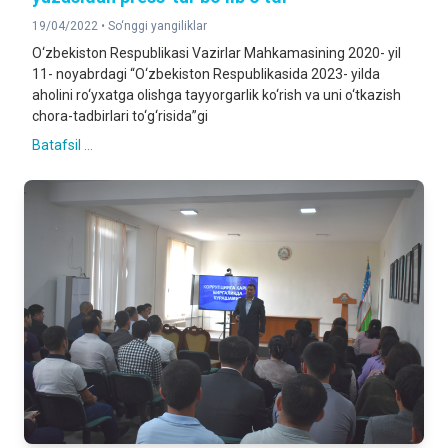
19/04/2022 •
So‘nggi yangiliklar
O‘zbekiston Respublikasi Vazirlar Mahkamasining 2020- yil
11- noyabrdagi “O‘zbekiston Respublikasida 2023- yilda
aholini ro‘yxatga olishga tayyorgarlik ko‘rish va uni o‘tkazish
chora-tadbirlari to‘g‘risida”gi
Batafsil ...