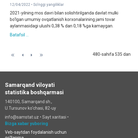
12/04/2022 •
So‘nggi yangiliklar
2021-yilning mos davri bilan solishtirilganda davlat mulki
bo‘lgan umumiy ovqatlanish korxonalarining jami tovar
aylanmasidagi ulushi 0,38 % dan 0,18 %ga kamaygan.
Batafsil ...
480-sahifa 535 dan
Samarqand viloyati
statistika boshqarmasi
140100, Samarqand sh.,
U.Tursunov ko‘chаsi, 82-uy
info@samstat.uz
•
Sayt xaritasi
•
Bizga xabar yuboring
Veb-saytdan foydalanish uchun
qo‘llanma