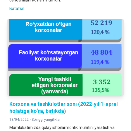
oshganligini ko‘rish mumkin.
Batafsil ...
Korxona va tashkilotlar soni (2022-yil 1-aprel
holatiga ko‘ra, birlikda)
13/04/2022 •
So‘nggi yangiliklar
Mamlakatimizda qulay ishbilarmonlik muhitini yaratish va