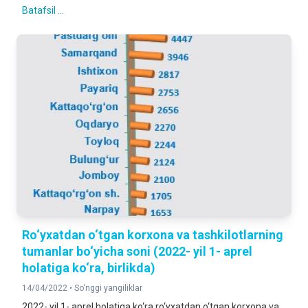
Batafsil ...
Ro‘yxatdan o‘tgan korxona va tashkilotlarning
tumanlar bo‘yicha soni (2022- yil 1- aprel
holatiga ko‘ra, birlikda)
14/04/2022 •
So‘nggi yangiliklar
2022- yil 1- aprel holatiga ko‘ra ro‘yxatdan o‘tgan korxona va