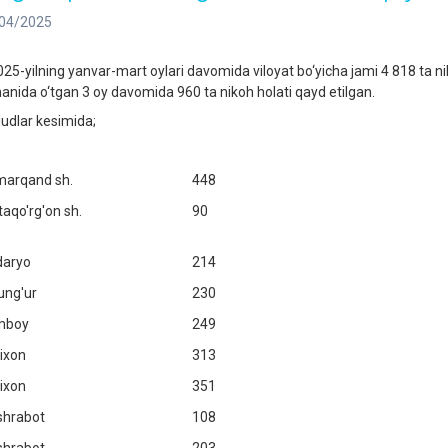
04/2025
5-yilning yanvar-mart oylari davomida viloyat bo‘yicha jami 4 818 ta nik
anida o‘tgan 3 oy davomida 960 ta nikoh holati qayd etilgan.
udlar kesimida;
arqand sh.
448
taqo'rg'on sh.
90
daryo
214
ung'ur
230
mboy
249
tixon
313
tixon
351
shrabot
108