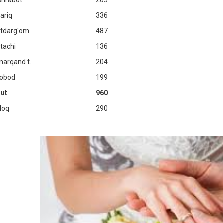
shrabot
203
ariq
336
tdarg'om
487
tachi
136
arqand t.
204
robod
199
ut
960
loq
290