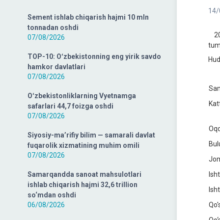
14/
Sement ishlab chiqarish hajmi 10 mln
tonnadan oshdi
202
07/08/2026
tum
TOP-10: Oʻzbekistonning eng yirik savdo
Hud
hamkor davlatlari
07/08/2026
Sam
Oʻzbekistonliklarning Vyetnamga
Kat
safarlari 44,7 foizga oshdi
07/08/2026
Oq
Siyosiy-ma’rifiy bilim — samarali davlat
Bul
fuqarolik xizmatining muhim omili
07/08/2026
Jo
Samarqandda sanoat mahsulotlari
Ish
ishlab chiqarish hajmi 32,6 trillion
Ish
so‘mdan oshdi
06/08/2026
Qo'