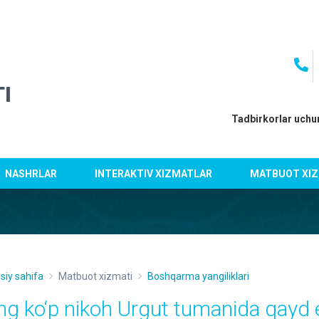
I
Tadbirkorlar uchu
NASHRLAR
INTERAKTIV XIZMATLAR
MATBUOT XIZ
siy sahifa
Matbuot xizmati
Boshqarma yangiliklari
ng ko‘p nikoh Urgut tumanida qayd 