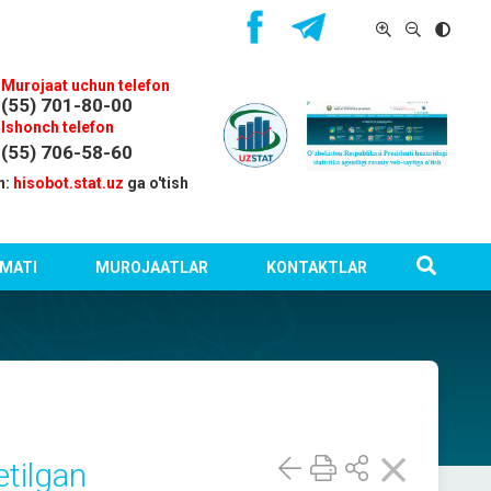
Murojaat uchun telefon
(55) 701-80-00
Ishonch telefon
(55) 706-58-60
n:
hisobot.stat.uz
ga o'tish
MATI
MUROJAATLAR
KONTAKTLAR
etilgan