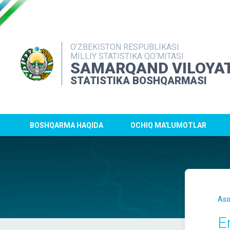
O‘ZBEKISTON RESPUBLIKASI
MILLIY STATISTIKA QO‘MITASI
SAMARQAND VILOYAT
STATISTIKA BOSHQARMASI
BOSHQARMA HAQIDA
OCHIQ MA'LUMOTLAR
Aso
E