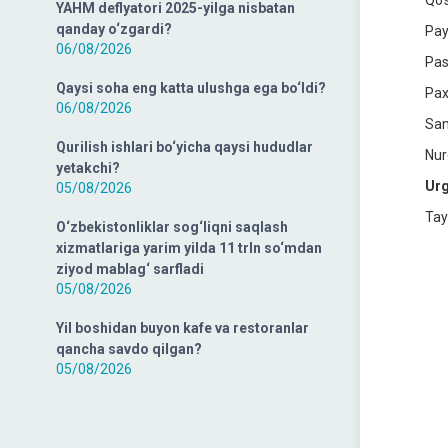
Qo‘
YAHM deflyatori 2025-yilga nisbatan
qanday o‘zgardi?
Pay
06/08/2026
Pas
Qaysi soha eng katta ulushga ega bo‘ldi?
Pax
06/08/2026
Sam
Qurilish ishlari bo‘yicha qaysi hududlar
Nu
yetakchi?
Urg
05/08/2026
Tay
O‘zbekistonliklar sog‘liqni saqlash
xizmatlariga yarim yilda 11 trln so‘mdan
ziyod mablag‘ sarfladi
05/08/2026
Yil boshidan buyon kafe va restoranlar
qancha savdo qilgan?
05/08/2026