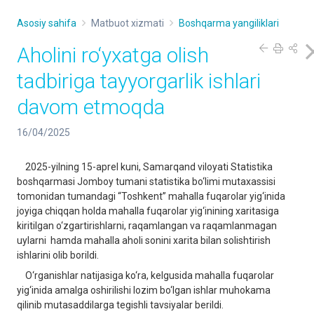
Asosiy sahifa
Matbuot xizmati
Boshqarma yangiliklari
Aholini ro‘yxatga olish
tadbiriga tayyorgarlik ishlari
davom etmoqda
16/04/2025
2025-yilning 15-aprel kuni, Samarqand viloyati Statistika
boshqarmasi Jomboy tumani statistika bo‘limi mutaxassisi
tomonidan tumandagi “Toshkent” mahalla fuqarolar yig‘inida
joyiga chiqqan holda mahalla fuqarolar yig‘inining xaritasiga
kiritilgan o‘zgartirishlarni, raqamlangan va raqamlanmagan
uylarni hamda mahalla aholi sonini xarita bilan solishtirish
ishlarini olib borildi.
O‘rganishlar natijasiga ko‘ra, kelgusida mahalla fuqarolar
yig‘inida amalga oshirilishi lozim bo‘lgan ishlar muhokama
qilinib mutasaddilarga tegishli tavsiyalar berildi.