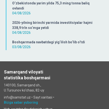
O‘zbekistonda yarim yilda 75,3 ming tonna baliq
ovlandi
04/08/2026
2026-yilning birinchi yarmida investitsiyalar hajmi
338,9 trln so‘mga yetdi
04/08/2026
Boshqarmada navbatdagi yig‘ilish bo‘lib o‘tdi
03/08/2026
Samarqand viloyati
statistika boshqarmasi
140100, Samarqand sh.,
U.Tursunov ko‘chаsi, 82-uy
info@samstat.uz
•
Sayt xaritasi
•
Bizga xabar yuboring