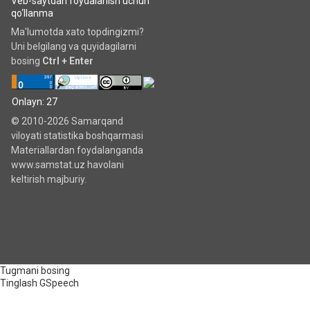
Veb-saytdan foydalanish uchun
qo‘llanma
Ma'lumotda xato topdingizmi?
Uni belgilang va quyidagilarni
bosing
Ctrl + Enter
Onlayn: 27
© 2010-2026 Samarqand
viloyati statistika boshqarmasi
Materiallardan foydalanganda
www.samstat.uz havolani
keltirish majburiy.
Tugmani bosing
Tinglash
GSpeech