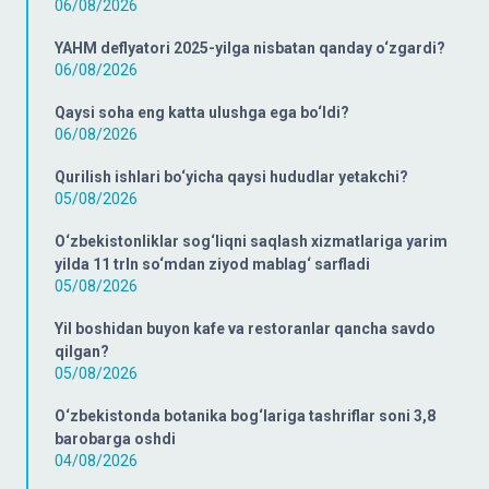
06/08/2026
YAHM deflyatori 2025-yilga nisbatan qanday o‘zgardi?
06/08/2026
Qaysi soha eng katta ulushga ega bo‘ldi?
06/08/2026
Qurilish ishlari bo‘yicha qaysi hududlar yetakchi?
05/08/2026
O‘zbekistonliklar sog‘liqni saqlash xizmatlariga yarim
yilda 11 trln so‘mdan ziyod mablag‘ sarfladi
05/08/2026
Yil boshidan buyon kafe va restoranlar qancha savdo
qilgan?
05/08/2026
O‘zbekistonda botanika bog‘lariga tashriflar soni 3,8
barobarga oshdi
04/08/2026