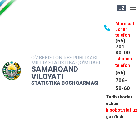
UZ
BOSHQARMA HAQIDA
Murojaat
uchun
OCHIQ MA'LUMOTLAR
telefon
(55)
NASHRLAR
701-
80-00
INTERAKTIV XIZMATLAR
O‘ZBEKISTON RESPUBLIKASI
Ishonch
MILLIY STATISTIKA QO‘MITASI
MATBUOT XIZMATI
telefon
SAMARQAND
(55)
MUROJAATLAR
VILOYATI
706-
STATISTIKA BOSHQARMASI
KONTAKTLAR
58-60
Tadbirkorlar
uchun:
hisobot.stat.uz
ga o'tish