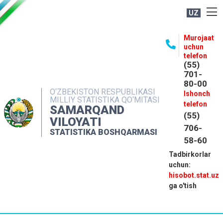
UZ
BOSHQARMA HAQIDA
Murojaat
uchun
OCHIQ MA'LUMOTLAR
telefon
(55)
NASHRLAR
701-
80-00
INTERAKTIV XIZMATLAR
O‘ZBEKISTON RESPUBLIKASI
Ishonch
MILLIY STATISTIKA QO‘MITASI
MATBUOT XIZMATI
telefon
SAMARQAND
(55)
MUROJAATLAR
VILOYATI
706-
STATISTIKA BOSHQARMASI
KONTAKTLAR
58-60
Tadbirkorlar
uchun:
hisobot.stat.uz
ga o'tish