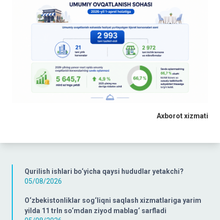
Axborot xizmati
Qurilish ishlari bo‘yicha qaysi hududlar yetakchi?
05/08/2026
O‘zbekistonliklar sog‘liqni saqlash xizmatlariga yarim
yilda 11 trln so‘mdan ziyod mablag‘ sarfladi