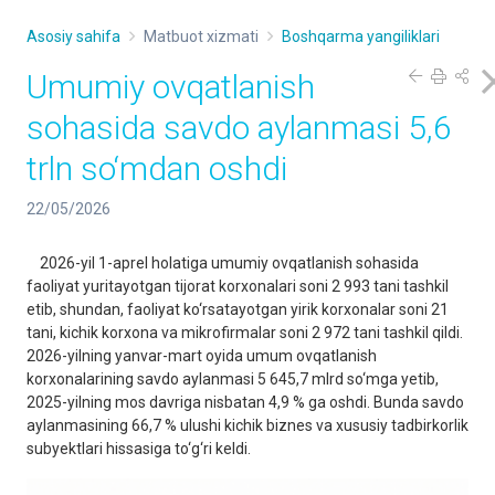
Asosiy sahifa
Matbuot xizmati
Boshqarma yangiliklari
Umumiy ovqatlanish
sohasida savdo aylanmasi 5,6
trln so‘mdan oshdi
22/05/2026
2026-yil 1-aprel holatiga umumiy ovqatlanish sohasida
faoliyat yuritayotgan tijorat korxonalari soni 2 993 tani tashkil
etib, shundan, faoliyat ko‘rsatayotgan yirik korxonalar soni 21
tani, kichik korxona va mikrofirmalar soni 2 972 tani tashkil qildi.
2026-yilning yanvar-mart oyida umum ovqatlanish
korxonalarining savdo aylanmasi 5 645,7 mlrd so‘mga yetib,
2025-yilning mos davriga nisbatan 4,9 % ga oshdi. Bunda savdo
aylanmasining 66,7 % ulushi kichik biznes va xususiy tadbirkorlik
subyektlari hissasiga to‘g‘ri keldi.