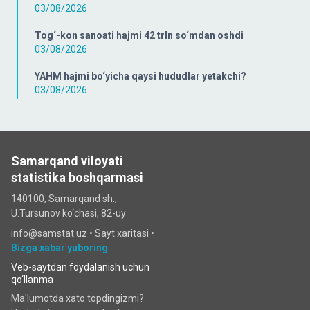
03/08/2026
Tog‘-kon sanoati hajmi 42 trln so‘mdan oshdi
03/08/2026
YAHM hajmi bo‘yicha qaysi hududlar yetakchi?
03/08/2026
Samarqand viloyati
statistika boshqarmasi
140100, Samarqand sh.,
U.Tursunov ko‘chаsi, 82-uy
info@samstat.uz
•
Sayt xaritasi
•
Bizga xabar yuboring
Veb-saytdan foydalanish uchun
qo‘llanma
Ma'lumotda xato topdingizmi?