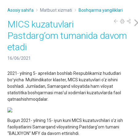
Asosiy sahifa
Matbuot xizmati
Boshqarma yangiliklari
MICS kuzatuvlari
Pastdarg‘om tumanida davom
etadi
16/06/2021
2021- yilning 5- aprelidan boshlab Respublikamiz hududlari
boʻyicha Multiindikator klaster, MICS kuzatuvlari o‘z ishini
boshladi. Jumladan, Samarqand viloyatida ham viloyat
statistitka boshqarmasi mas’ul xodimlari kuzatuvlarda faol
qatnashishmoqdalar.
Bugun 2021- yilning 15- iyun kuni MICS kuzatuvchilari o‘z ish
faoliyatlarini Samarqand viloyatining Pastdarg‘om tumani
“BALXIYON” MFY da davom ettirishdi.