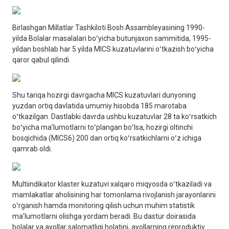
Birlashgan Millatlar Tashkiloti Bosh Assambleyasining 1990-
yilda Bolalar masalalari boʻyicha butunjaxon sammitida, 1995-
yildan boshlab har 5 yilda MICS kuzatuvlarini oʻtkazish boʻyicha
qaror qabul qilindi.
Shu tariqa hozirgi davrgacha MICS kuzatuvlari dunyoning
yuzdan ortiq davlatida umumiy hisobda 185 marotaba
oʻtkazilgan. Dastlabki davrda ushbu kuzatuvlar 28 ta koʻrsatkich
boʻyicha maʼlumotlarni toʻplangan boʻlsa, hozirgi oltinchi
bosqichida (MICS6) 200 dan ortiq koʻrsatkichlarni oʻz ichiga
qamrab oldi.
Multiindikator klaster kuzatuvi xalqaro miqyosda oʻtkaziladi va
mamlakatlar aholisining har tomonlama rivojlanish jarayonlarini
oʻrganish hamda monitoring qilish uchun muhim statistik
maʼlumotlarni olishga yordam beradi. Bu dastur doirasida
bolalar va ayollar salomatligi holatini, ayollarning reproduktiv