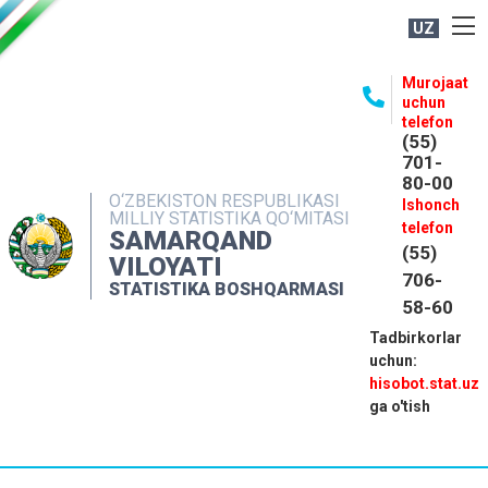
UZ
BOSHQARMA HAQIDA
Murojaat
uchun
OCHIQ MA'LUMOTLAR
telefon
(55)
NASHRLAR
701-
80-00
INTERAKTIV XIZMATLAR
O‘ZBEKISTON RESPUBLIKASI
Ishonch
MILLIY STATISTIKA QO‘MITASI
MATBUOT XIZMATI
telefon
SAMARQAND
(55)
MUROJAATLAR
VILOYATI
706-
STATISTIKA BOSHQARMASI
KONTAKTLAR
58-60
Tadbirkorlar
uchun:
hisobot.stat.uz
ga o'tish