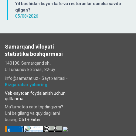
Yil boshidan buyon kafe va restoranlar qancha savdo
qilgan?
05/08/2026
Samarqand viloyati
statistika boshqarmasi
140100, Samarqand sh.,
U.Tursunov ko‘chаsi, 82-uy
info@samstat.uz
•
Sayt xaritasi
•
Bizga xabar yuboring
Veb-saytdan foydalanish uchun
qo‘llanma
Ma'lumotda xato topdingizmi?
Uni belgilang va quyidagilarni
bosing
Ctrl + Enter