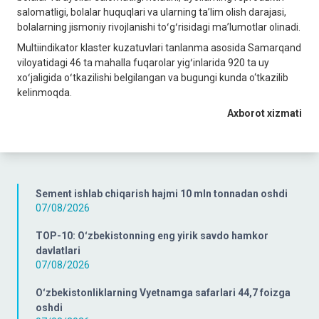
salomatligi, bolalar huquqlari va ularning taʼlim olish darajasi,
bolalarning jismoniy rivojlanishi toʻgʻrisidagi maʼlumotlar olinadi.
Multiindikator klaster kuzatuvlari tanlanma asosida Samarqand
viloyatidagi 46 ta mahalla fuqarolar yigʻinlarida 920 ta uy
xoʻjaligida oʻtkazilishi belgilangan va bugungi kunda o‘tkazilib
kelinmoqda.
Axborot xizmati
Sement ishlab chiqarish hajmi 10 mln tonnadan oshdi
07/08/2026
TOP-10: Oʻzbekistonning eng yirik savdo hamkor
davlatlari
07/08/2026
Oʻzbekistonliklarning Vyetnamga safarlari 44,7 foizga
oshdi