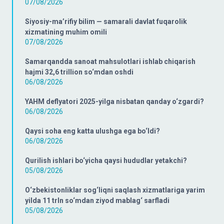
07/08/2026
Siyosiy-ma’rifiy bilim — samarali davlat fuqarolik
xizmatining muhim omili
07/08/2026
Samarqandda sanoat mahsulotlari ishlab chiqarish
hajmi 32,6 trillion so‘mdan oshdi
06/08/2026
YAHM deflyatori 2025-yilga nisbatan qanday o‘zgardi?
06/08/2026
Qaysi soha eng katta ulushga ega bo‘ldi?
06/08/2026
Qurilish ishlari bo‘yicha qaysi hududlar yetakchi?
05/08/2026
O‘zbekistonliklar sog‘liqni saqlash xizmatlariga yarim
yilda 11 trln so‘mdan ziyod mablag‘ sarfladi
05/08/2026