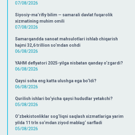
07/08/2026
Siyosiy-ma’rifiy bilim — samarali davlat fuqarolik
xizmatining muhim omili
07/08/2026
Samarqandda sanoat mahsulotlari ishlab chiqarish
hajmi 32,6 trillion so‘mdan oshdi
06/08/2026
YAHM deflyatori 2025-yilga nisbatan qanday o‘zgardi?
06/08/2026
Qaysi soha eng katta ulushga ega bo‘ldi?
06/08/2026
Qurilish ishlari bo‘yicha qaysi hududlar yetakchi?
05/08/2026
O‘zbekistonliklar sog‘liqni saqlash xizmatlariga yarim
yilda 11 trln so‘mdan ziyod mablag‘ sarfladi
05/08/2026