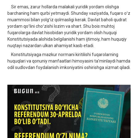
Sir emas, zarur hollarda malakali yuridik yordam olishga
barchaning ham qurbi yetmaydi. Shunday vaziyatda, fuqaro oʻz
muammosi bilan yolgʻiz qolmasligi kerak. Davlat baholi qudrat
yordam qoʻlini choʻzishi lozim va shart. Shu bois muhtoj
fuqarolarga davlat hisobidan yuridik yordam olish huquqi
Konstitutsiyada alohida belgilanishi ham ijtimoiy, ham huquqiy
nuqtayi nazardan ulkan ahamiyat kasb etadi.
Konstitutsiyaga mazkur normani kiritilishi fuqarolarning
huquqlari va qonuniy manfaatlari himoyasini taʼminlaydi hamda
odil sudlovdan foydalanish imkoniyatini oshirishga xizmat qiladi.