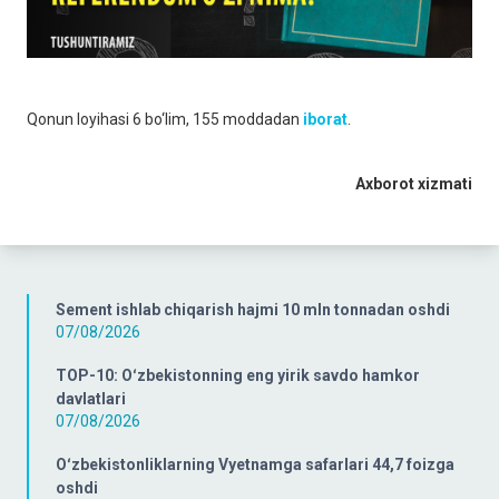
Qonun loyihasi 6 bo‘lim, 155 moddadan
iborat
.
Axborot xizmati
Sement ishlab chiqarish hajmi 10 mln tonnadan oshdi
07/08/2026
TOP-10: Oʻzbekistonning eng yirik savdo hamkor
davlatlari
07/08/2026
Oʻzbekistonliklarning Vyetnamga safarlari 44,7 foizga
oshdi