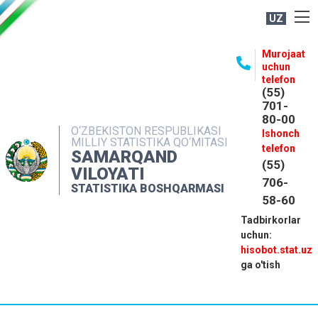
UZ
BOSHQARMA HAQIDA
Murojaat
uchun
OCHIQ MA'LUMOTLAR
telefon
(55)
NASHRLAR
701-
80-00
INTERAKTIV XIZMATLAR
O‘ZBEKISTON RESPUBLIKASI
Ishonch
MILLIY STATISTIKA QO‘MITASI
MATBUOT XIZMATI
telefon
SAMARQAND
(55)
MUROJAATLAR
VILOYATI
706-
STATISTIKA BOSHQARMASI
KONTAKTLAR
58-60
Tadbirkorlar
uchun:
hisobot.stat.uz
ga o'tish