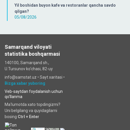
Yil boshidan buyon kafe va restoranlar qancha savdo
qilgan?
05/08/2026
Samarqand viloyati
statistika boshqarmasi
140100, Samarqand sh.,
U.Tursunov ko‘chаsi, 82-uy
info@samstat.uz
•
Sayt xaritasi
•
Bizga xabar yuboring
Veb-saytdan foydalanish uchun
qo‘llanma
Ma'lumotda xato topdingizmi?
Uni belgilang va quyidagilarni
bosing
Ctrl + Enter